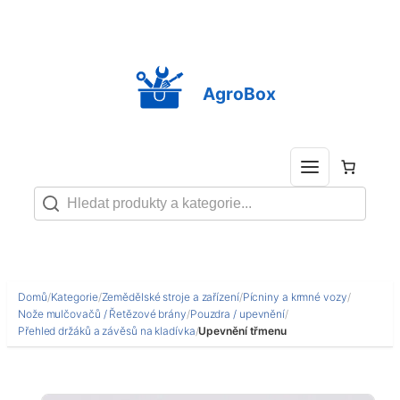
Přeskočit
na
obsah
AgroBox
Domů
/
Kategorie
/
Zemědělské stroje a zařízení
/
Pícniny a krmné vozy
/
Nože mulčovačů / Řetězové brány
/
Pouzdra / upevnění
/
Přehled držáků a závěsů na kladívka
/
Upevnění třmenu