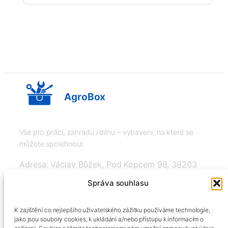
AgroBox
Vše pro práci, zahradu i dílnu – vybavení, na které se
můžete spolehnout
Adresa: Václav Bůžek, Pod Kopcem 98, 38203
Křemže
Správa souhlasu
IČ: 03526976, DIČ: CZ8508151377, Tel:
K zajištění co nejlepšího uživatelského zážitku používáme technologie,
+420606334248, info@agrobox.cz
jako jsou soubory cookies, k ukládání a/nebo přístupu k informacím o