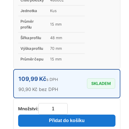
Jednotka
Kus
Průměr
15 mm
profilu
Šířka profilu
48 mm
Výška profilu
70 mm
Průměr čepu
15 mm
109,99 Kč
s DPH
SKLADEM
90,90 Kč bez DPH
Množství:
Přidat do košíku