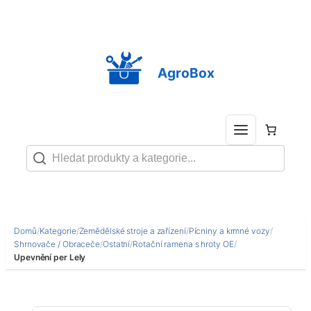
Přeskočit
na
obsah
AgroBox
Domů
/
Kategorie
/
Zemědělské stroje a zařízení
/
Pícniny a krmné vozy
/
Shrnovače / Obraceče
/
Ostatní
/
Rotační ramena s hroty OE
/
Upevnění per Lely