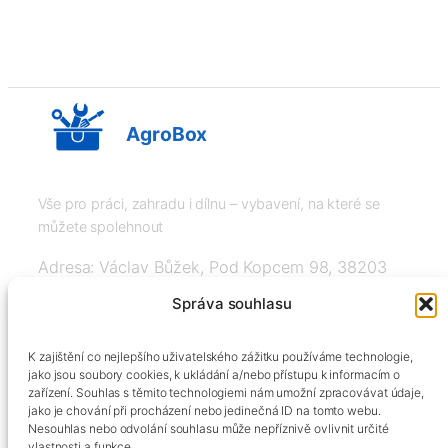
AgroBox
Vše pro práci, zahradu i dílnu – vybavení, na které se
můžete spolehnout
Adresa: Václav Bůžek, Pod Kopcem 98, 38203
Křemže
Správa souhlasu
IČ: 03526976, DIČ: CZ8508151377, Tel:
K zajištění co nejlepšího uživatelského zážitku používáme technologie,
+420606334248, info@agrobox.cz
jako jsou soubory cookies, k ukládání a/nebo přístupu k informacím o
zařízení. Souhlas s těmito technologiemi nám umožní zpracovávat údaje,
jako je chování při procházení nebo jedinečná ID na tomto webu.
Nesouhlas nebo odvolání souhlasu může nepříznivě ovlivnit určité
vlastnosti a funkce.