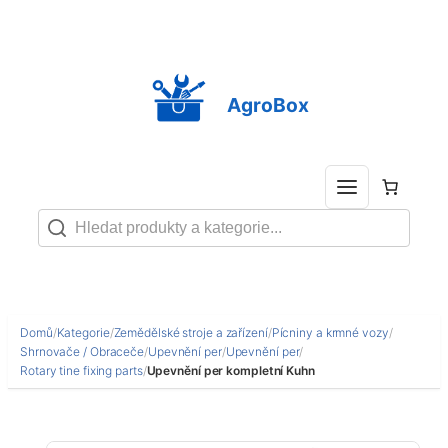
Přeskočit
na
obsah
AgroBox
Domů
/
Kategorie
/
Zemědělské stroje a zařízení
/
Pícniny a krmné vozy
/
Shrnovače / Obraceče
/
Upevnění per
/
Upevnění per
/
Rotary tine fixing parts
/
Upevnění per kompletní Kuhn