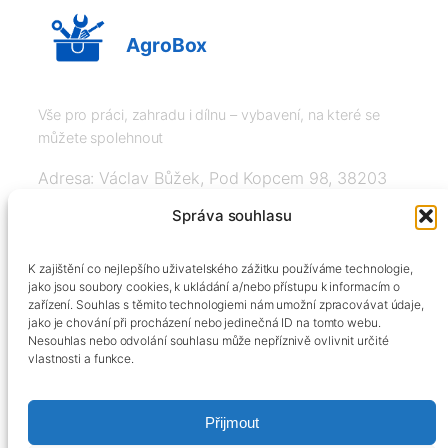
AgroBox
Vše pro práci, zahradu i dílnu – vybavení, na které se
můžete spolehnout
Adresa: Václav Bůžek, Pod Kopcem 98, 38203
Křemže
Správa souhlasu
IČ: 03526976, DIČ: CZ8508151377, Tel:
K zajištění co nejlepšího uživatelského zážitku používáme technologie,
+420606334248, info@agrobox.cz
jako jsou soubory cookies, k ukládání a/nebo přístupu k informacím o
zařízení. Souhlas s těmito technologiemi nám umožní zpracovávat údaje,
jako je chování při procházení nebo jedinečná ID na tomto webu.
Nesouhlas nebo odvolání souhlasu může nepříznivě ovlivnit určité
vlastnosti a funkce.
Přijmout
Kontakty
Obchodní podmínky