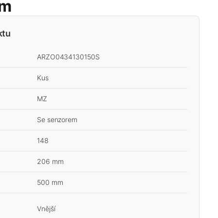
em
ktu
ARZO0434130150S
Kus
MZ
Se senzorem
148
206 mm
500 mm
Vnější