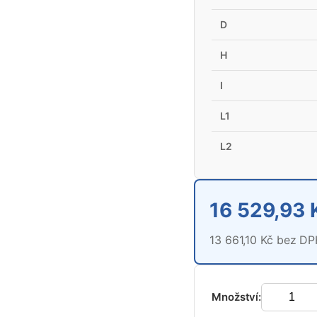
D
H
I
L1
L2
16 529,93 
13 661,10 Kč bez D
Množství: