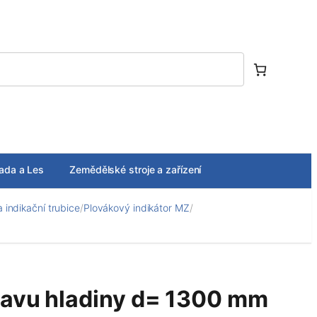
ada a Les
Zemědělské stroje a zařízení
 indikační trubice
/
Plovákový indikátor MZ
/
tavu hladiny d= 1300 mm