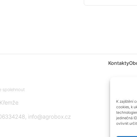
Kontakty
Ob
te spolehnout
K zajištění 
 Křemže
cookies, k u
technologie
606334248, info@agrobox.cz
jedinečná I
ovlivnit urči