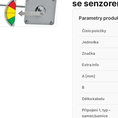
se senzor
Parametry produ
Číslo položky
Jednotka
Značka
Extra info
A [mm]
B
Délka kabelu
Připojení 1, typ –
samec/samice