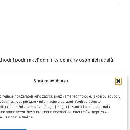
chodní podmínky
Podmínky ochrany osobních údajů
Správa souhlasu
co nejlepšího uživatelského zážitku používáme technologie, jako jsou soubory
kládání a/nebo přístupu k informacím o zařízení. Souhlas s těmito
mi nám umožní zpracovávat údaje, jako je chování při procházení nebo
D na tomto webu. Nesouhlas nebo odvolání souhlasu může nepříznivě
té vlastnosti a funkce.