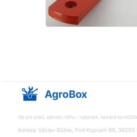
AgroBox
Vše pro práci, zahradu i dílnu – vybavení, na které se může
Adresa: Václav Bůžek, Pod Kopcem 98, 38203