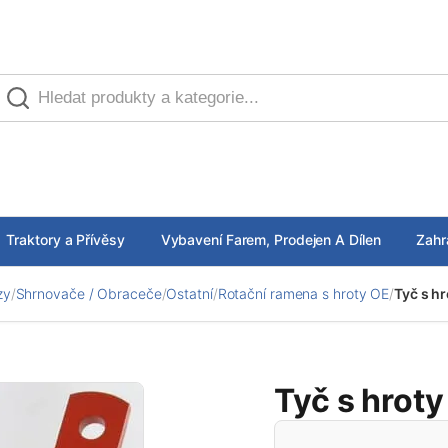
Traktory a Přívěsy
Vybavení Farem, Prodejen A Dílen
Zahr
zy
/
Shrnovače / Obraceče
/
Ostatní
/
Rotační ramena s hroty OE
/
Tyč s hr
Tyč s hroty