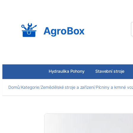
Přeskočit
na
obsah
AgroBox
Hydraulika Pohony
Stavební stroje
Domů
/
Kategorie
/
Zemědělské stroje a zařízení
/
Pícniny a krmné vo