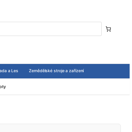
ada a Les
Zemědělské stroje a zařízení
oty