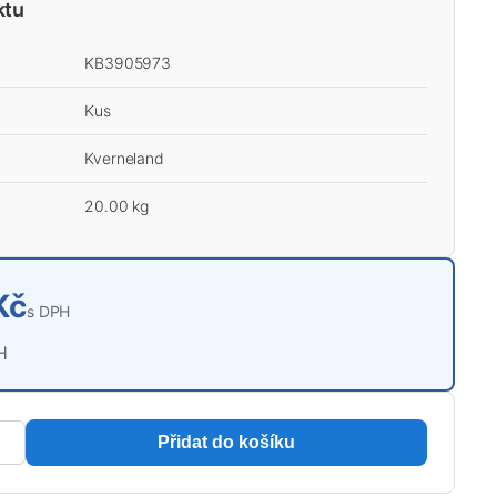
ktu
KB3905973
Kus
Kverneland
20.00 kg
Kč
s DPH
H
Přidat do košíku