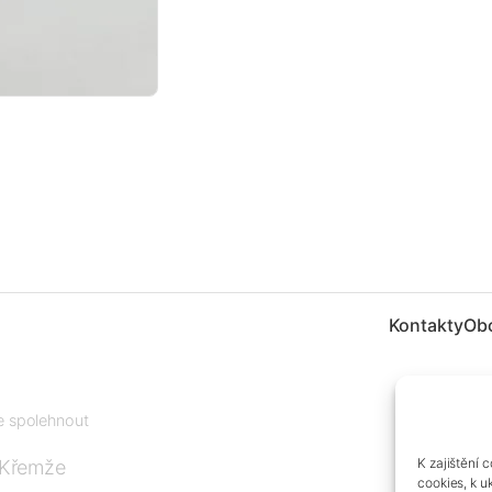
Kontakty
Ob
te spolehnout
K zajištění 
 Křemže
cookies, k u