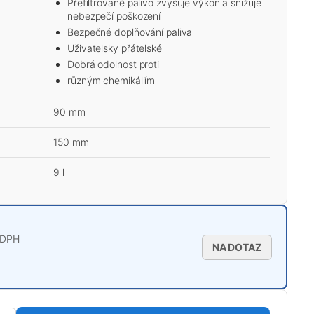
Přefiltrované palivo zvyšuje výkon a snižuje
nebezpečí poškození
Bezpečné doplňování paliva
Uživatelsky přátelské
Dobrá odolnost proti
různým chemikáliím
90 mm
150 mm
9 l
 DPH
NA DOTAZ