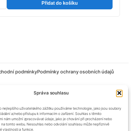
Přidat do košíku
chodní podmínky
Podmínky ochrany osobních údajů
Správa souhlasu
co nejlepšího uživatelského zážitku používáme technologie, jako jsou soubory
kládání a/nebo přístupu k informacím o zařízení. Souhlas s těmito
mi nám umožní zpracovávat údaje, jako je chování při procházení nebo
D na tomto webu. Nesouhlas nebo odvolání souhlasu může nepříznivě
té vlastnosti a funkce.