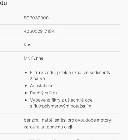
ktu
FGP030000
4260529171841
Kus
Mr. Funnel
Filtruje vodu, písek a škodlivé sedimenty
z paliva
Antistatické
Rychlý průtok
Vybaveno filtry z ušlechtilé oceli
s fluorpolymerovým potažením
benzinu, naftě, směsi pro dvoudobé motory,
kerosinu a topnému oleji