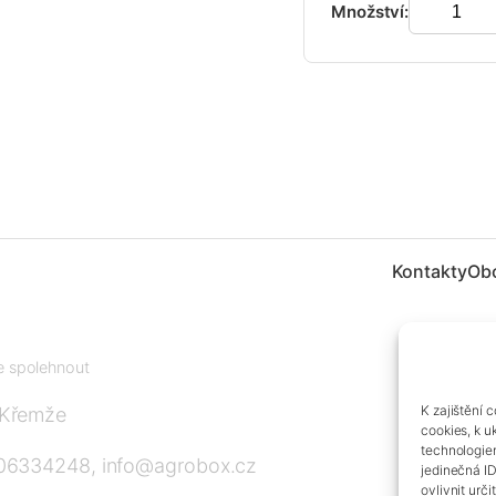
Množství:
Kontakty
Ob
te spolehnout
K zajištění 
 Křemže
cookies, k u
technologie
606334248, info@agrobox.cz
jedinečná I
ovlivnit urči