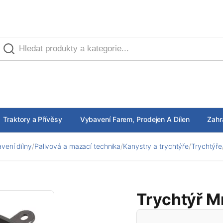
Traktory a Přívěsy
Vybavení Farem, Prodejen A Dílen
Zahr
vení dílny
/
Palivová a mazací technika
/
Kanystry a trychtýře
/
Trychtýře
Trychtýř Mr