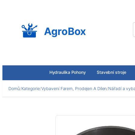
Přeskočit
na
obsah
AgroBox
Hydraulika Pohony
Stavební stroje
Domů
/
Kategorie
/
Vybavení Farem, Prodejen A Dílen
/
Nářadí a vyba