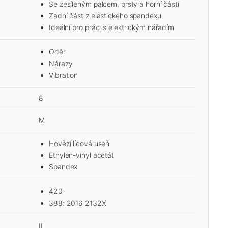
Se zesíleným palcem, prsty a horní částí
Zadní část z elastického spandexu
Ideální pro práci s elektrickým nářadím
Oděr
Nárazy
Vibration
8
M
Hovězí lícová useň
Ethylen-vinyl acetát
Spandex
420
388: 2016 2132X
II