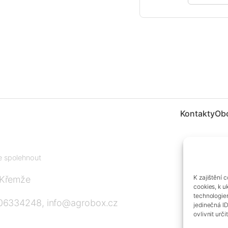
Kontakty
Ob
te spolehnout
K zajištění 
 Křemže
cookies, k u
technologie
606334248, info@agrobox.cz
jedinečná I
ovlivnit urči