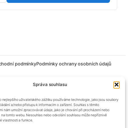
chodní podmínky
Podmínky ochrany osobních údajů
Správa souhlasu
co nejlepšího uživatelského zážitku používáme technologie, jako jsou soubory
kládání a/nebo přístupu k informacím o zařízení. Souhlas s těmito
mi nám umožní zpracovávat údaje, jako je chování při procházení nebo
D na tomto webu. Nesouhlas nebo odvolání souhlasu může nepříznivě
té vlastnosti a funkce.