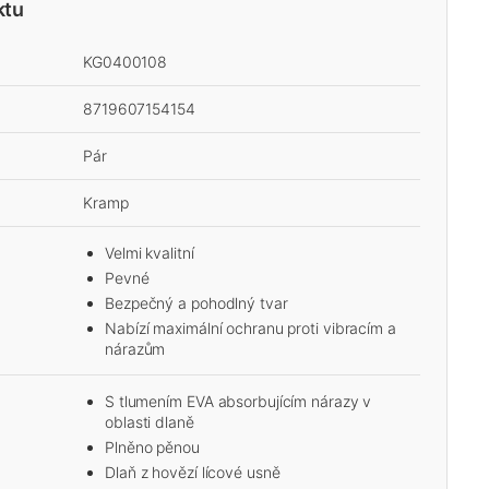
ktu
KG0400108
8719607154154
Pár
Kramp
Velmi kvalitní
Pevné
Bezpečný a pohodlný tvar
Nabízí maximální ochranu proti vibracím a
nárazům
S tlumením EVA absorbujícím nárazy v
oblasti dlaně
Plněno pěnou
Dlaň z hovězí lícové usně