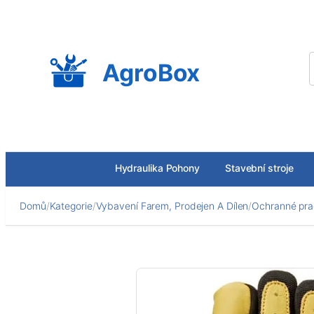
Přeskočit
na
obsah
AgroBox
Hydraulika Pohony
Stavební stroje
Domů
/
Kategorie
/
Vybavení Farem, Prodejen A Dílen
/
Ochranné pra