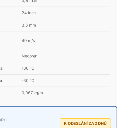
3/4 Inch
24 Inch
3,6 mm
40 m/s
Neopren
ta
100 °C
ta
-30 °C
0,067 kg/m
DPH
K ODESLÁNÍ ZA 2 DNŮ