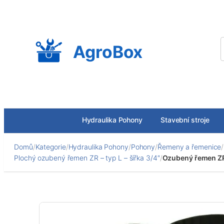
Přeskočit
na
obsah
AgroBox
Hydraulika Pohony
Stavební stroje
Domů
/
Kategorie
/
Hydraulika Pohony
/
Pohony
/
Řemeny a řemenice
/
Plochý ozubený řemen ZR – typ L – šířka 3/4″
/
Ozubený řemen ZR