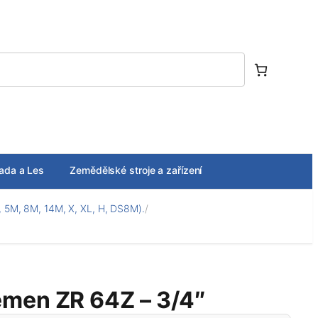
ada a Les
Zemědělské stroje a zařízení
 5M, 8M, 14M, X, XL, H, DS8M).
/
men ZR 64Z – 3/4″