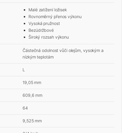
Malé zatížení ložisek
Rovnoměrný přenos výkonu
Vysoká pružnost
Bezúdržbové
Široký rozsah výkonu
Částečná odolnost vůči olejům, vysokým a
nízkým teplotám
L
19,05 mm
609,6 mm
64
9,525 mm