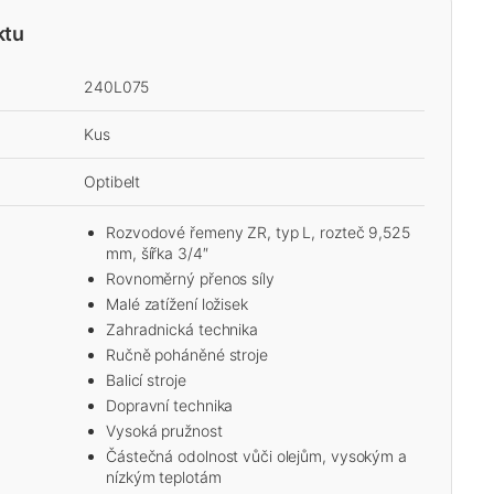
ktu
240L075
Kus
Optibelt
Rozvodové řemeny ZR, typ L, rozteč 9,525
mm, šířka 3/4″
Rovnoměrný přenos síly
Malé zatížení ložisek
Zahradnická technika
Ručně poháněné stroje
Balicí stroje
Dopravní technika
Vysoká pružnost
Částečná odolnost vůči olejům, vysokým a
nízkým teplotám