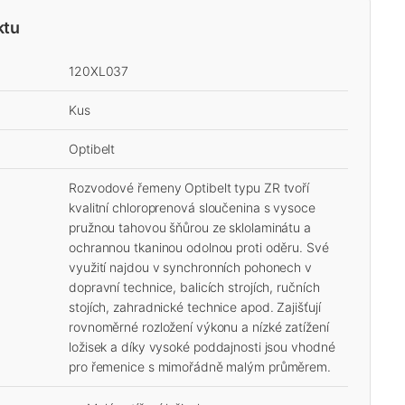
ktu
120XL037
Kus
Optibelt
Rozvodové řemeny Optibelt typu ZR tvoří
kvalitní chloroprenová sloučenina s vysoce
pružnou tahovou šňůrou ze sklolaminátu a
ochrannou tkaninou odolnou proti oděru. Své
využití najdou v synchronních pohonech v
dopravní technice, balicích strojích, ručních
stojích, zahradnické technice apod. Zajišťují
rovnoměrné rozložení výkonu a nízké zatížení
ložisek a díky vysoké poddajnosti jsou vhodné
pro řemenice s mimořádně malým průměrem.