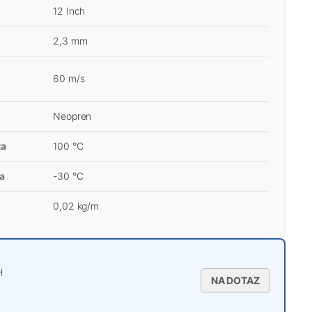
12 Inch
2,3 mm
60 m/s
Neopren
ta
100 °C
ta
-30 °C
0,02 kg/m
H
NA DOTAZ