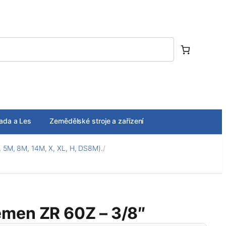
ada a Les
Zemědělské stroje a zařízení
 5M, 8M, 14M, X, XL, H, DS8M).
/
men ZR 60Z – 3/8″