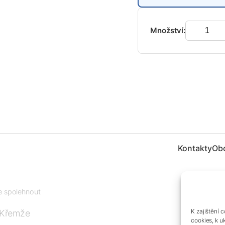
Množství:
Kontakty
Ob
te spolehnout
K zajištění 
 Křemže
cookies, k u