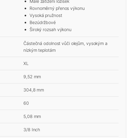
Malé zatížení ložisek
Rovnoměrný přenos výkonu
Vysoká pružnost
Bezúdržbové
Široký rozsah výkonu
Částečná odolnost vůči olejům, vysokým a
nízkým teplotám
XL
9,52 mm
304,8 mm
60
5,08 mm
3/8 Inch