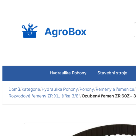
Přeskočit
na
obsah
AgroBox
Hydraulika Pohony
Stavební stroje
Domů
/
Kategorie
/
Hydraulika Pohony
/
Pohony
/
Řemeny a řemenice
/
Rozvodové řemeny ZR XL, šířka 3/8″
/
Ozubený řemen ZR 60Z – 3