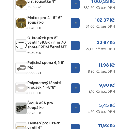
1 007,33 Kč
List šoupátka 4"
4020572
832,50 Kč bez DPH
Matice pro 4"-5"-6"
102,37 Kč
šoupátko
84,60 Kč bez DPH
6040500
O-kroužek pro 6"
32,67 Kč
ventil 159.5x 7 mm 70
shore EPDM černá MZ
27,00 Kč bez DPH
6080500
Pojistná spona 4,5,6"
11,98 Kč
MZ
9,90 Kč bez DPH
6090574
Polymerový těsnicí
9,80 Kč
kroužek 4"-5"6"
8,10 Kč bez DPH
6060500
Šroub V2A pro
5,45 Kč
šoupátko
4,50 Kč bez DPH
6070550
Těsnění pro uzavír.
11,98 Kč
ventil 4"