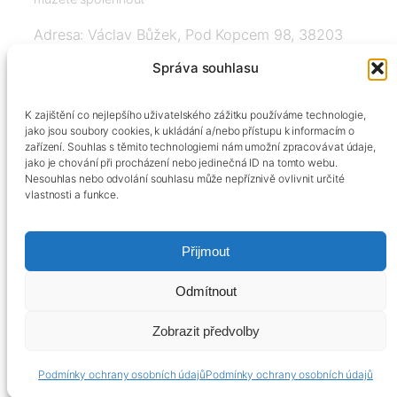
Adresa: Václav Bůžek, Pod Kopcem 98, 38203
Křemže
Správa souhlasu
IČ: 03526976, DIČ: CZ8508151377, Tel:
K zajištění co nejlepšího uživatelského zážitku používáme technologie,
+420606334248, info@agrobox.cz
jako jsou soubory cookies, k ukládání a/nebo přístupu k informacím o
zařízení. Souhlas s těmito technologiemi nám umožní zpracovávat údaje,
jako je chování při procházení nebo jedinečná ID na tomto webu.
Nesouhlas nebo odvolání souhlasu může nepříznivě ovlivnit určité
vlastnosti a funkce.
Přijmout
Kontakty
Obchodní podmínky
Podmínky ochrany osobních údajů
Odmítnout
Zobrazit předvolby
Podmínky ochrany osobních údajů
Podmínky ochrany osobních údajů