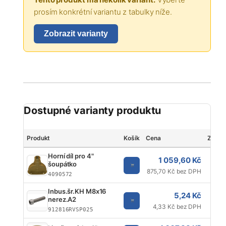
prosím konkrétní variantu z tabulky níže.
Zobrazit varianty
Dostupné varianty produktu
Produkt
Košík
Cena
Značk
Horní díl pro 4"
1 059,60 Kč
šoupátko
875,70 Kč bez DPH
4090572
Inbus.šr.KH M8x16
5,24 Kč
nerez.A2
4,33 Kč bez DPH
912816RVSP025