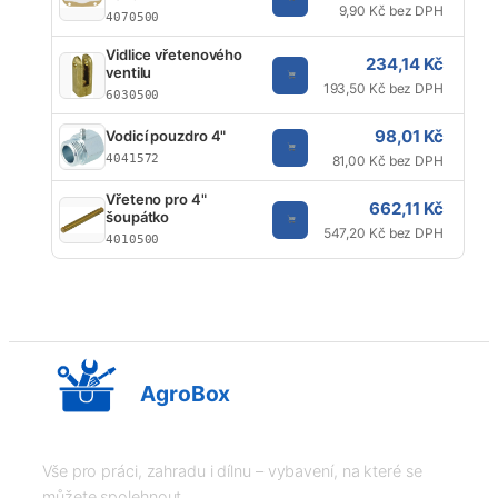
9,90 Kč bez DPH
4070500
Vidlice vřetenového
234,14 Kč
ventilu
193,50 Kč bez DPH
6030500
98,01 Kč
Vodicí pouzdro 4"
Un
4041572
81,00 Kč bez DPH
Vřeteno pro 4"
662,11 Kč
šoupátko
547,20 Kč bez DPH
4010500
AgroBox
Vše pro práci, zahradu i dílnu – vybavení, na které se
můžete spolehnout