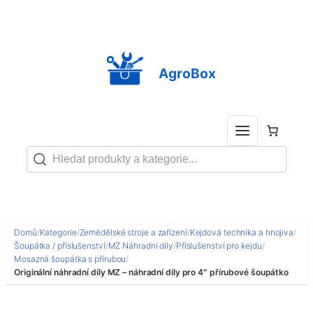
Přeskočit
na
obsah
AgroBox
Domů
/
Kategorie
/
Zemědělské stroje a zařízení
/
Kejdová technika a hnojiva
/
Šoupátka / příslušenství
/
MZ Náhradní díly
/
Příslušenství pro kejdu
/
Mosazná šoupátka s přírubou
/
Originální náhradní díly MZ – náhradní díly pro 4″ přírubové šoupátko