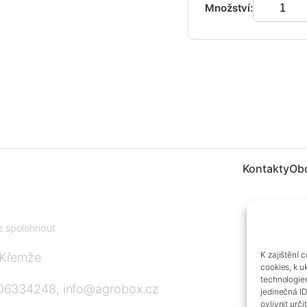
Množství:
Kontakty
Ob
te spolehnout
K zajištění 
 Křemže
cookies, k u
technologie
606334248, info@agrobox.cz
jedinečná I
ovlivnit urči