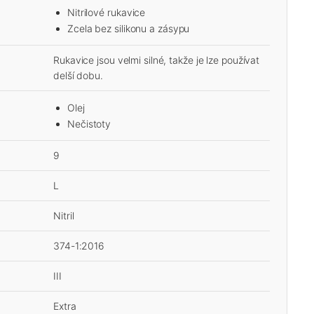
Nitrilové rukavice
Zcela bez silikonu a zásypu
Rukavice jsou velmi silné, takže je lze používat
delší dobu.
Olej
Nečistoty
9
L
Nitril
374-1:2016
III
Extra