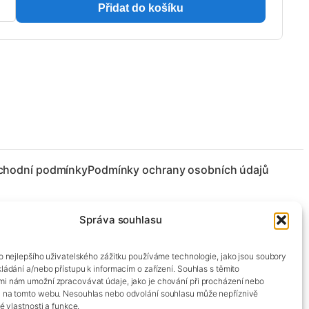
Přidat do košíku
chodní podmínky
Podmínky ochrany osobních údajů
Správa souhlasu
co nejlepšího uživatelského zážitku používáme technologie, jako jsou soubory
kládání a/nebo přístupu k informacím o zařízení. Souhlas s těmito
mi nám umožní zpracovávat údaje, jako je chování při procházení nebo
D na tomto webu. Nesouhlas nebo odvolání souhlasu může nepříznivě
té vlastnosti a funkce.