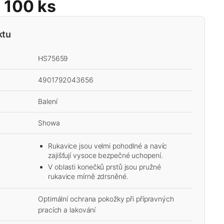
L, 100 ks
ktu
HS75659
4901792043656
Balení
Showa
Rukavice jsou velmi pohodlné a navíc
zajišťují vysoce bezpečné uchopení.
V oblasti konečků prstů jsou pružné
rukavice mírně zdrsněné.
Optimální ochrana pokožky při přípravných
pracích a lakování