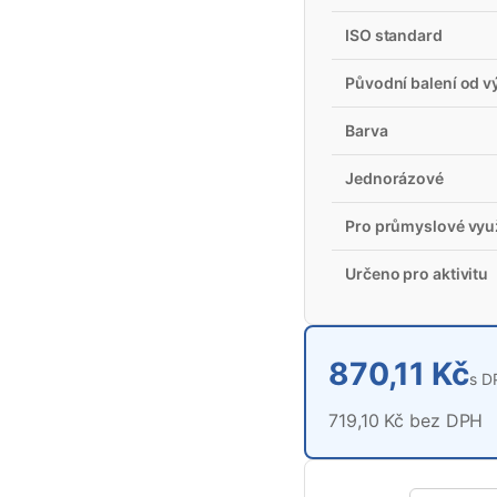
ISO standard
Původní balení od v
Barva
Jednorázové
Pro průmyslové využ
Určeno pro aktivitu
870,11 Kč
s D
719,10 Kč bez DPH