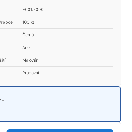
9001:2000
ýrobce
100 ks
Černá
Ano
ití
Malování
Pracovní
PH