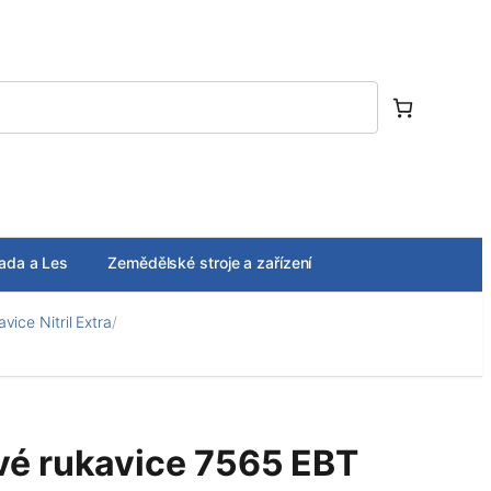
ada a Les
Zemědělské stroje a zařízení
ice Nitril Extra
/
é rukavice 7565 EBT