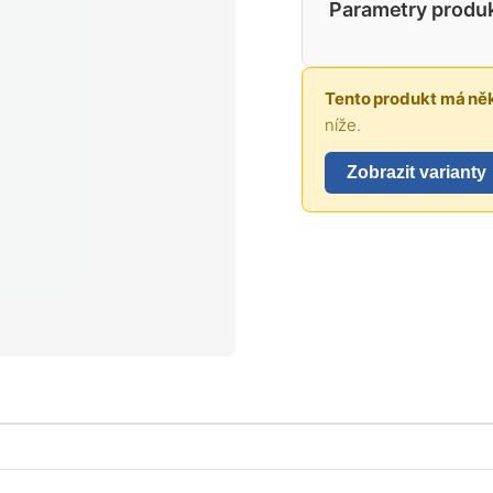
Parametry produ
Tento produkt má něk
níže.
Zobrazit varianty