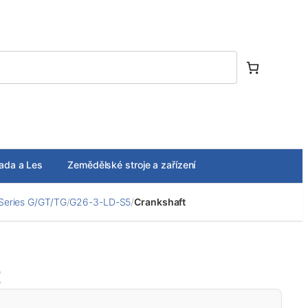
ada a Les
Zemědělské stroje a zařízení
Series G/GT/TG
/
G26-3-LD-S5
/
Crankshaft
t