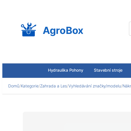
Přeskočit
na
obsah
AgroBox
Hydraulika Pohony
Stavební stroje
Domů
/
Kategorie
/
Zahrada a Les
/
Vyhledávání značky/modelu
/
Nákr