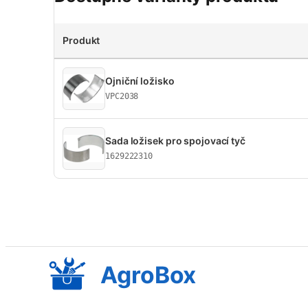
Produkt
Ojniční ložisko
VPC2038
Sada ložisek pro spojovací tyč
1629222310
AgroBox