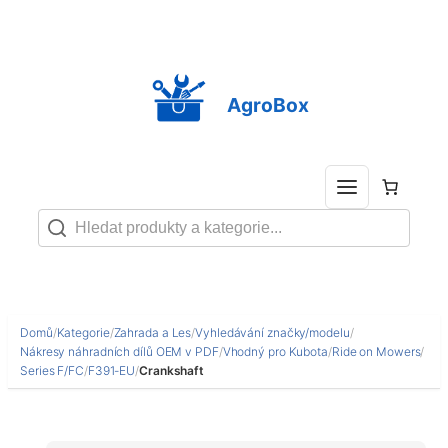
Přeskočit
na
obsah
AgroBox
Domů
/
Kategorie
/
Zahrada a Les
/
Vyhledávání značky/modelu
/
Nákresy náhradních dílů OEM v PDF
/
Vhodný pro Kubota
/
Ride on Mowers
/
Series F/FC
/
F391-EU
/
Crankshaft