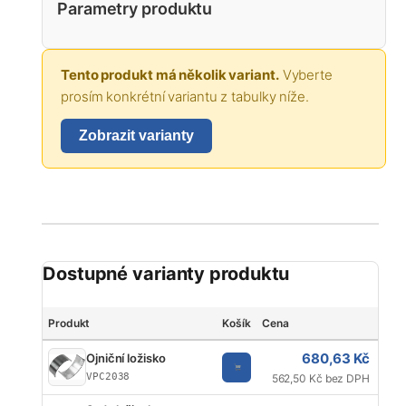
Parametry produktu
Tento produkt má několik variant.
Vyberte
prosím konkrétní variantu z tabulky níže.
Zobrazit varianty
Dostupné varianty produktu
Produkt
Košík
Cena
Zna
680,63 Kč
Ojniční ložisko
V
VPC2038
562,50 Kč bez DPH