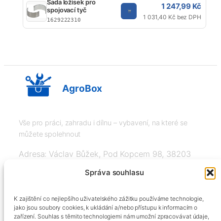
Sada ložisek pro
1 247,99 Kč
spojovací tyč
1 031,40 Kč bez DPH
1629222310
AgroBox
Vše pro práci, zahradu i dílnu – vybavení, na které se
můžete spolehnout
Adresa: Václav Bůžek, Pod Kopcem 98, 38203
Křemže
Správa souhlasu
IČ: 03526976, DIČ: CZ8508151377, Tel:
K zajištění co nejlepšího uživatelského zážitku používáme technologie,
+420606334248, info@agrobox.cz
jako jsou soubory cookies, k ukládání a/nebo přístupu k informacím o
zařízení. Souhlas s těmito technologiemi nám umožní zpracovávat údaje,