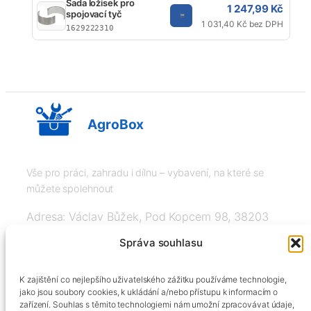
Sada ložisek pro
1 247,99 Kč
spojovací tyč
1 031,40 Kč bez DPH
1629222310
AgroBox
Vše pro práci, zahradu i dílnu – vybavení, na které se
můžete spolehnout
Adresa: Václav Bůžek, Pod Kopcem 98, 38203
Křemže
Správa souhlasu
IČ: 03526976, DIČ: CZ8508151377, Tel:
K zajištění co nejlepšího uživatelského zážitku používáme technologie,
+420606334248, info@agrobox.cz
jako jsou soubory cookies, k ukládání a/nebo přístupu k informacím o
zařízení. Souhlas s těmito technologiemi nám umožní zpracovávat údaje,