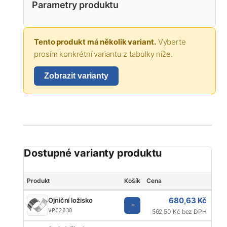
Parametry produktu
Tento produkt má několik variant.
Vyberte
prosím konkrétní variantu z tabulky níže.
Zobrazit varianty
Dostupné varianty produktu
Produkt
Košík
Cena
Zna
680,63 Kč
Ojniční ložisko
V
VPC2038
562,50 Kč bez DPH