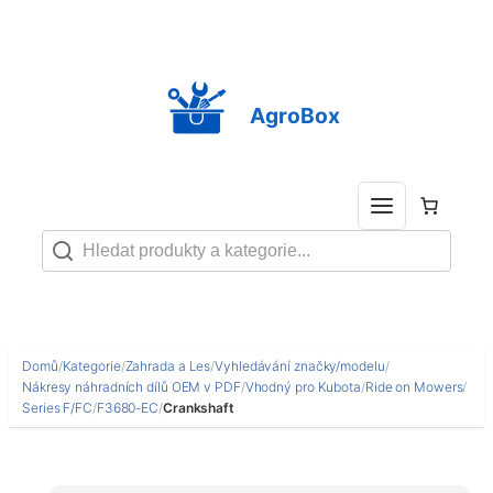
Přeskočit
na
obsah
AgroBox
Domů
/
Kategorie
/
Zahrada a Les
/
Vyhledávání značky/modelu
/
Nákresy náhradních dílů OEM v PDF
/
Vhodný pro Kubota
/
Ride on Mowers
/
Series F/FC
/
F3680-EC
/
Crankshaft