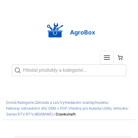
Přeskočit
na
obsah
AgroBox
Domů
/
Kategorie
/
Zahrada a Les
/
Vyhledávání značky/modelu
/
Nákresy náhradních dílů OEM v PDF
/
Vhodný pro Kubota
/
Utility Vehicles
/
Series RTV
/
RTV-X900MWEU
/
Crankshaft