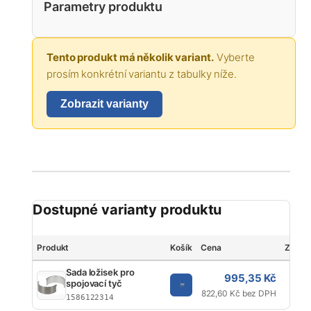
Parametry produktu
Tento produkt má několik variant.
Vyberte
prosím konkrétní variantu z tabulky níže.
Zobrazit varianty
Dostupné varianty produktu
Produkt
Košík
Cena
Značk
Sada ložisek pro
995,35 Kč
spojovací tyč
K
822,60 Kč bez DPH
1586122314