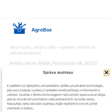
AgroBox
Vše pro práci, zahradu i dílnu – vybavení, na které se
můžete spolehnout
Adresa: Václav Bůžek, Pod Kopcem 98, 38203
Křemže
Správa souhlasu
IČ: 03526976, DIČ: CZ8508151377, Tel:
K zajištění co nejlepšího uživatelského zážitku používáme technologie,
+420606334248, info@agrobox.cz
jako jsou soubory cookies, k ukládání a/nebo přístupu k informacím o
zařízení. Souhlas s těmito technologiemi nám umožní zpracovávat údaje,
jako je chování při procházení nebo jedinečná ID na tomto webu.
Nesouhlas nebo odvolání souhlasu může nepříznivě ovlivnit určité
vlastnosti a funkce.