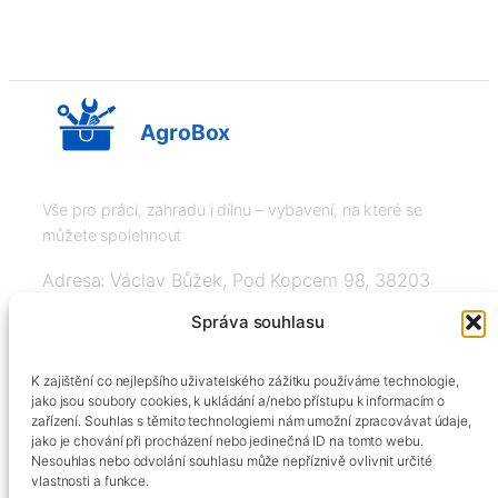
AgroBox
Vše pro práci, zahradu i dílnu – vybavení, na které se
můžete spolehnout
Adresa: Václav Bůžek, Pod Kopcem 98, 38203
Křemže
Správa souhlasu
IČ: 03526976, DIČ: CZ8508151377, Tel:
K zajištění co nejlepšího uživatelského zážitku používáme technologie,
+420606334248, info@agrobox.cz
jako jsou soubory cookies, k ukládání a/nebo přístupu k informacím o
zařízení. Souhlas s těmito technologiemi nám umožní zpracovávat údaje,
jako je chování při procházení nebo jedinečná ID na tomto webu.
Nesouhlas nebo odvolání souhlasu může nepříznivě ovlivnit určité
vlastnosti a funkce.