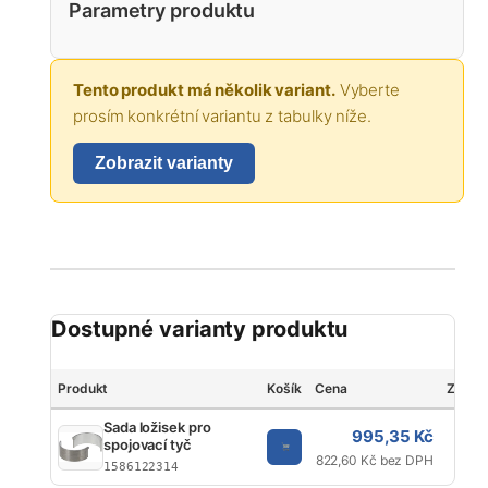
Parametry produktu
Tento produkt má několik variant.
Vyberte
prosím konkrétní variantu z tabulky níže.
Zobrazit varianty
Dostupné varianty produktu
Produkt
Košík
Cena
Značk
Sada ložisek pro
995,35 Kč
spojovací tyč
K
822,60 Kč bez DPH
1586122314