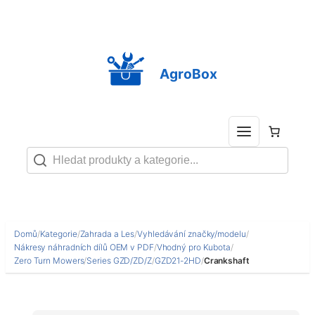
Přeskočit
na
obsah
AgroBox
Domů
/
Kategorie
/
Zahrada a Les
/
Vyhledávání značky/modelu
/
Nákresy náhradních dílů OEM v PDF
/
Vhodný pro Kubota
/
Zero Turn Mowers
/
Series GZD/ZD/Z
/
GZD21-2HD
/
Crankshaft