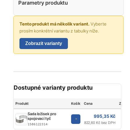
Parametry produktu
Tento produkt má několik variant.
Vyberte
prosím konkrétní variantu z tabulky níže.
Zobrazit varianty
Dostupné varianty produktu
Produkt
Košík
Cena
Značk
Sada ložisek pro
995,35 Kč
spojovací tyč
K
822,60 Kč bez DPH
1586122314