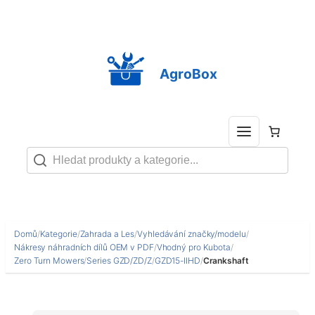
Přeskočit
na
obsah
AgroBox
Domů
/
Kategorie
/
Zahrada a Les
/
Vyhledávání značky/modelu
/
Nákresy náhradních dílů OEM v PDF
/
Vhodný pro Kubota
/
Zero Turn Mowers
/
Series GZD/ZD/Z
/
GZD15-IIHD
/
Crankshaft