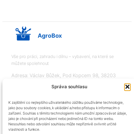
AgroBox
Vše pro práci, zahradu i dílnu – vybavení, na které se
můžete spolehnout
Adresa: Václav Bůžek, Pod Kopcem 98, 38203
Křemže
Správa souhlasu
IČ: 03526976, DIČ: CZ8508151377, Tel:
K zajištění co nejlepšího uživatelského zážitku používáme technologie,
+420606334248, info@agrobox.cz
jako jsou soubory cookies, k ukládání a/nebo přístupu k informacím o
zařízení. Souhlas s těmito technologiemi nám umožní zpracovávat údaje,
jako je chování při procházení nebo jedinečná ID na tomto webu.
Nesouhlas nebo odvolání souhlasu může nepříznivě ovlivnit určité
vlastnosti a funkce.