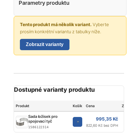
Parametry produktu
Tento produkt má několik variant.
Vyberte
prosím konkrétní variantu z tabulky níže.
Zobrazit varianty
Dostupné varianty produktu
Produkt
Košík
Cena
Značk
Sada ložisek pro
995,35 Kč
spojovací tyč
K
822,60 Kč bez DPH
1586122314