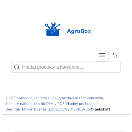
Přeskočit
na
obsah
AgroBox
Domů
/
Kategorie
/
Zahrada a Les
/
Vyhledávání značky/modelu
/
Nákresy náhradních dílů OEM v PDF
/
Vhodný pro Kubota
/
Zero Turn Mowers
/
Series GZD/ZD/Z
/
GZD15-3LD-S5
/
Crankshaft