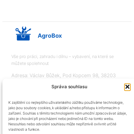
AgroBox
Vše pro práci, zahradu i dílnu – vybavení, na které se
můžete spolehnout
Adresa: Václav Bůžek, Pod Kopcem 98, 38203
Křemže
Správa souhlasu
IČ: 03526976, DIČ: CZ8508151377, Tel:
K zajištění co nejlepšího uživatelského zážitku používáme technologie,
+420606334248, info@agrobox.cz
jako jsou soubory cookies, k ukládání a/nebo přístupu k informacím o
zařízení. Souhlas s těmito technologiemi nám umožní zpracovávat údaje,
jako je chování při procházení nebo jedinečná ID na tomto webu.
Nesouhlas nebo odvolání souhlasu může nepříznivě ovlivnit určité
vlastnosti a funkce.