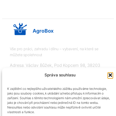
AgroBox
Vše pro práci, zahradu i dílnu – vybavení, na které se
můžete spolehnout
Adresa: Václav Bůžek, Pod Kopcem 98, 38203
Křemže
Správa souhlasu
IČ: 03526976, DIČ: CZ8508151377, Tel:
K zajištění co nejlepšího uživatelského zážitku používáme technologie,
+420606334248, info@agrobox.cz
jako jsou soubory cookies, k ukládání a/nebo přístupu k informacím o
zařízení. Souhlas s těmito technologiemi nám umožní zpracovávat údaje,
jako je chování při procházení nebo jedinečná ID na tomto webu.
Nesouhlas nebo odvolání souhlasu může nepříznivě ovlivnit určité
vlastnosti a funkce.