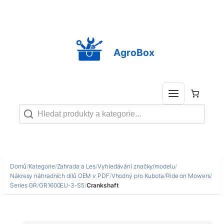
Přeskočit
na
obsah
AgroBox
Domů
/
Kategorie
/
Zahrada a Les
/
Vyhledávání značky/modelu
/
Nákresy náhradních dílů OEM v PDF
/
Vhodný pro Kubota
/
Ride on Mowers
/
Series GR
/
GR1600EU-3-S5
/
Crankshaft