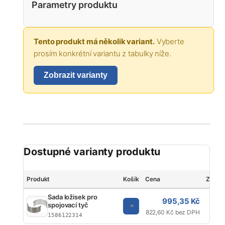
Parametry produktu
Tento produkt má několik variant.
Vyberte
prosím konkrétní variantu z tabulky níže.
Zobrazit varianty
Dostupné varianty produktu
Produkt
Košík
Cena
Značk
Sada ložisek pro
995,35 Kč
spojovací tyč
K
822,60 Kč bez DPH
1586122314