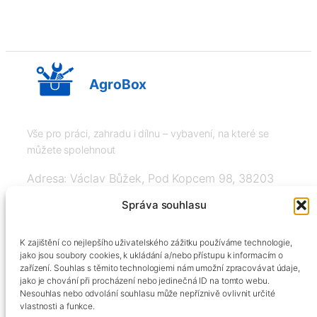
AgroBox
Vše pro práci, zahradu i dílnu – vybavení, na které se
můžete spolehnout
Adresa: Václav Bůžek, Pod Kopcem 98, 38203
Křemže
Správa souhlasu
IČ: 03526976, DIČ: CZ8508151377, Tel:
K zajištění co nejlepšího uživatelského zážitku používáme technologie,
+420606334248, info@agrobox.cz
jako jsou soubory cookies, k ukládání a/nebo přístupu k informacím o
zařízení. Souhlas s těmito technologiemi nám umožní zpracovávat údaje,
jako je chování při procházení nebo jedinečná ID na tomto webu.
Nesouhlas nebo odvolání souhlasu může nepříznivě ovlivnit určité
vlastnosti a funkce.