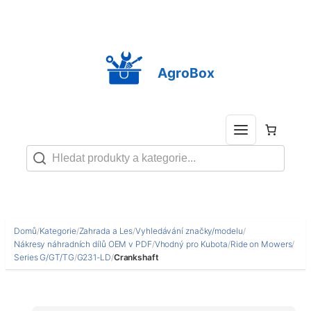
Přeskočit
na
obsah
AgroBox
Domů
/
Kategorie
/
Zahrada a Les
/
Vyhledávání značky/modelu
/
Nákresy náhradních dílů OEM v PDF
/
Vhodný pro Kubota
/
Ride on Mowers
/
Series G/GT/TG
/
G231-LD
/
Crankshaft