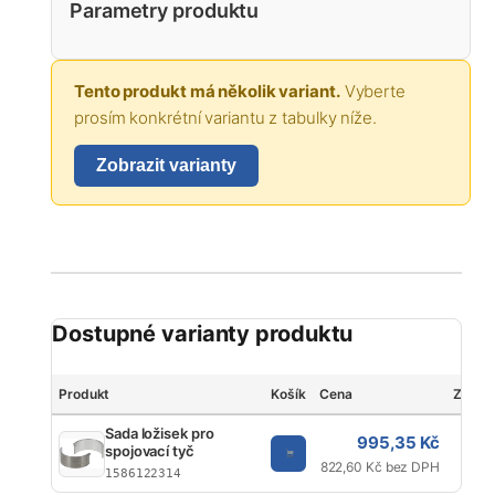
Parametry produktu
Tento produkt má několik variant.
Vyberte
prosím konkrétní variantu z tabulky níže.
Zobrazit varianty
Dostupné varianty produktu
Produkt
Košík
Cena
Značk
Sada ložisek pro
995,35 Kč
spojovací tyč
K
822,60 Kč bez DPH
1586122314