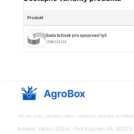
Produkt
Sada ložisek pro spojovací tyč
1586122314
AgroBox
Vše pro práci, zahradu i dílnu – vybavení, na které se může
Adresa: Václav Bůžek, Pod Kopcem 98, 38203