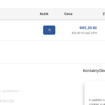
Košík
Cena
Z
995,35 Kč
822,60 Kč bez DPH
Kontakty
Ob
te spolehnout
K zajištění 
 Křemže
cookies, k u