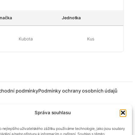
načka
Jednotka
Kubota
Kus
chodní podmínky
Podmínky ochrany osobních údajů
Správa souhlasu
co nejlepšího uživatelského zážitku používáme technologie, jako jsou soubory
kládání a/nebo přístupu k informacím o zařízení. Souhlas s těmito