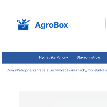
Přeskočit
na
obsah
AgroBox
Hydraulika Pohony
Stavební stroje
Domů
/
Kategorie
/
Zahrada a Les
/
Vyhledávání značky/modelu
/
Nákr