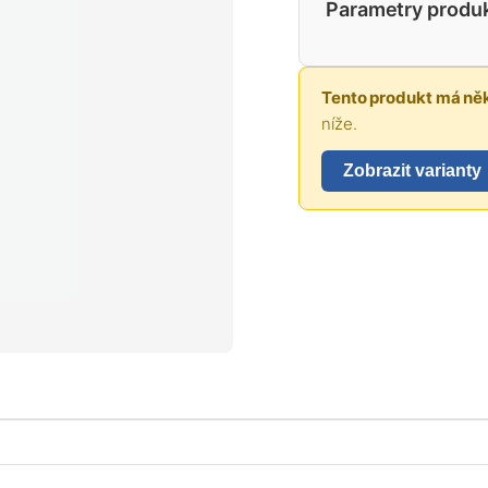
Parametry produ
Tento produkt má něk
níže.
Zobrazit varianty