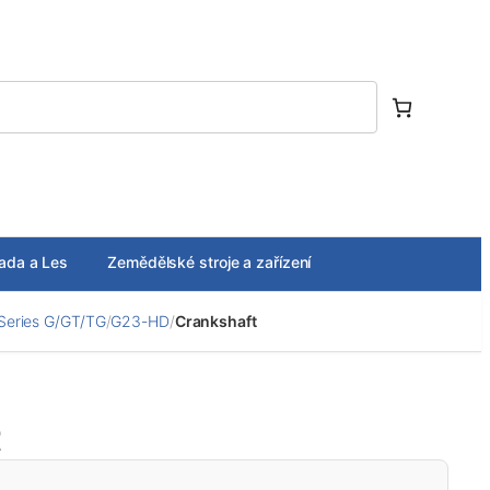
ada a Les
Zemědělské stroje a zařízení
Series G/GT/TG
/
G23-HD
/
Crankshaft
t