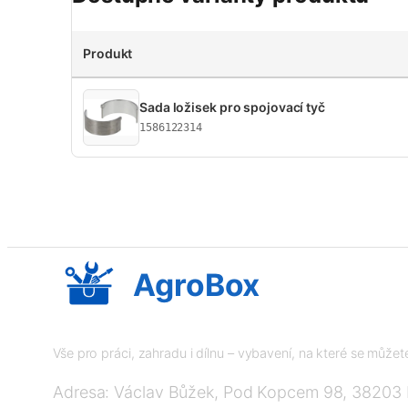
Produkt
Sada ložisek pro spojovací tyč
1586122314
AgroBox
Vše pro práci, zahradu i dílnu – vybavení, na které se může
Adresa: Václav Bůžek, Pod Kopcem 98, 38203