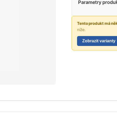
Parametry produ
Tento produkt má něk
níže.
Zobrazit varianty