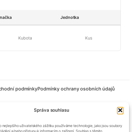
načka
Jednotka
Kubota
Kus
chodní podmínky
Podmínky ochrany osobních údajů
Správa souhlasu
co nejlepšího uživatelského zážitku používáme technologie, jako jsou soubory
kládání a/nebo přístupu k informacím o zařízení. Souhlas s těmito