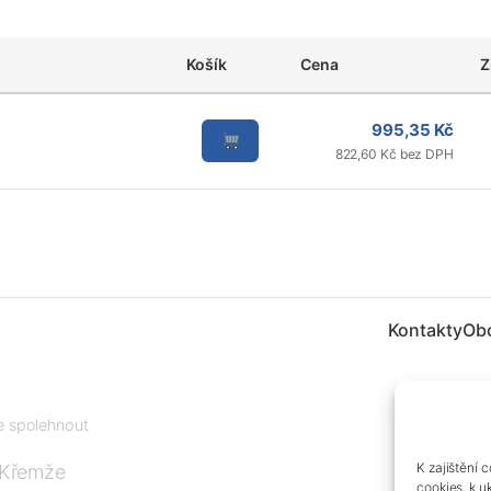
Košík
Cena
Z
995,35 Kč
822,60 Kč bez DPH
Kontakty
Ob
te spolehnout
K zajištění 
 Křemže
cookies, k u