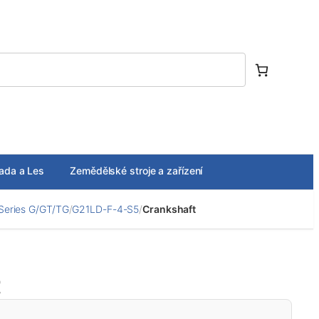
ada a Les
Zemědělské stroje a zařízení
Series G/GT/TG
/
G21LD-F-4-S5
/
Crankshaft
t