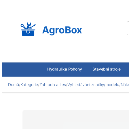
Přeskočit
na
obsah
AgroBox
Hydraulika Pohony
Stavební stroje
Domů
/
Kategorie
/
Zahrada a Les
/
Vyhledávání značky/modelu
/
Nákr