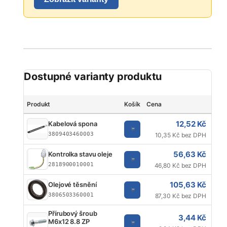
Dostupné varianty produktu
Produkt
Košík
Cena
Znač
12,52 Kč
Kabelová spona
3809403460003
10,35 Kč bez DPH
56,63 Kč
Kontrolka stavu oleje
2818900010001
46,80 Kč bez DPH
105,63 Kč
Olejové těsnění
3806503360001
87,30 Kč bez DPH
Přírubový šroub
3,44 Kč
M6x12 8.8 ZP