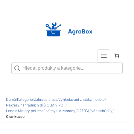
Přeskočit
na
obsah
AgroBox
Domů
/
Kategorie
/
Zahrada a Les
/
Vyhledávání značky/modelu
/
Nákresy náhradních dílů OEM v PDF
/
Loncin Motory pro lesní průmysl a zahrady
/
G270FA
/
Náhradní díly
/
Crankcase