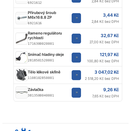
2,84 Kč bez DPH
6921612
Přírubový šroub
3,44 Kč
M6x16 8.8 ZP
2,84 Kč bez DPH
6921616
Rameno regulátoru
32,67 Kč
rychlosti
27,00 Kč bez DPH
1716300020001
121,97 Kč
Snímač hladiny oleje
2818501520001
100,80 Kč bez DPH
3 047,02 Kč
Tělo klikové skříně
1108102850001
2 518,20 Kč bez DPH
9,26 Kč
Závlačka
3813500040001
7,65 Kč bez DPH