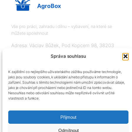
AgroBox
Vše pro práci, zahradu i dílnu – vybavení, na které se
můžete spolehnout
Adresa: Václav Bůžek, Pod Kopcem 98, 38203
Křemže
Správa souhlasu
IČ: 03526976, DIČ: CZ8508151377, Tel:
K zajištění co nejlepšího uživatelského zážitku používáme technologie,
+420606334248, info@agrobox.cz
jako jsou soubory cookies, k ukládání a/nebo přístupu k informacím o
zařízení. Souhlas s těmito technologiemi nám umožní zpracovávat údaje,
jako je chování při procházení nebo jedinečná ID na tomto webu.
Nesouhlas nebo odvolání souhlasu může nepříznivě ovlivnit určité
vlastnosti a funkce.
Přijmout
Kontakty
Obchodní podmínky
Podmínky ochrany osobních údajů
Odmítnout