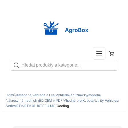
Přeskočit
na
obsah
AgroBox
Domů
/
Kategorie
/
Zahrada a Les
/
Vyhledávání značky/modelu
/
Nákresy náhradních dílů OEM v PDF
/
Vhodný pro Kubota
/
Utility Vehicles
/
Series RTV
/
RTV-X1110TREU MC
/
Cooling