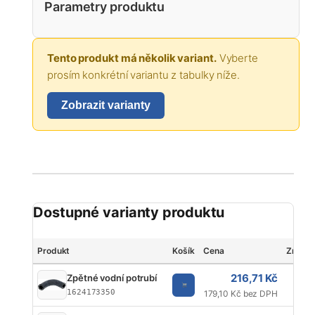
Parametry produktu
Tento produkt má několik variant.
Vyberte
prosím konkrétní variantu z tabulky níže.
Zobrazit varianty
Dostupné varianty produktu
Produkt
Košík
Cena
Značk
216,71 Kč
Zpětné vodní potrubí
K
1624173350
179,10 Kč bez DPH