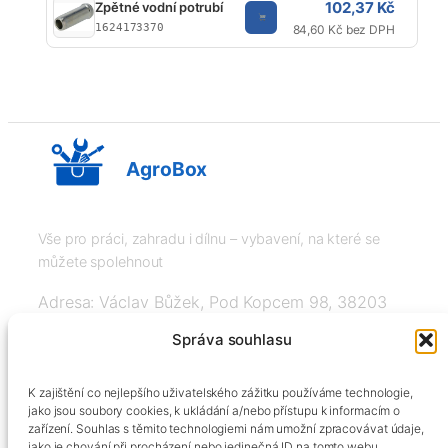
102,37 Kč
Zpětné vodní potrubí
K
1624173370
84,60 Kč bez DPH
AgroBox
Vše pro práci, zahradu i dílnu – vybavení, na které se
můžete spolehnout
Adresa: Václav Bůžek, Pod Kopcem 98, 38203
Křemže
Správa souhlasu
IČ: 03526976, DIČ: CZ8508151377, Tel:
K zajištění co nejlepšího uživatelského zážitku používáme technologie,
+420606334248, info@agrobox.cz
jako jsou soubory cookies, k ukládání a/nebo přístupu k informacím o
zařízení. Souhlas s těmito technologiemi nám umožní zpracovávat údaje,
jako je chování při procházení nebo jedinečná ID na tomto webu.