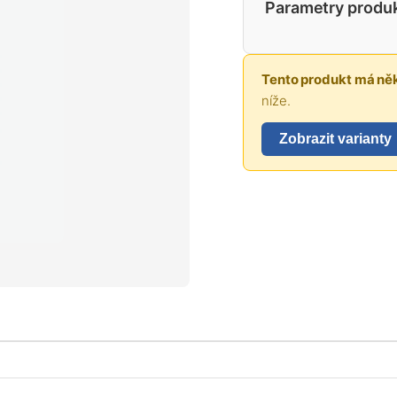
Parametry produ
Tento produkt má něk
níže.
Zobrazit varianty