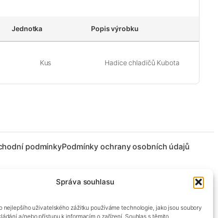
Jednotka
Popis výrobku
Kus
Hadice chladičů Kubota
chodní podmínky
Podmínky ochrany osobních údajů
Správa souhlasu
co nejlepšího uživatelského zážitku používáme technologie, jako jsou soubory
kládání a/nebo přístupu k informacím o zařízení. Souhlas s těmito