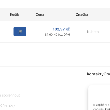
Košík
Cena
Značka
102,37 Kč
Kubota
84,60 Kč bez DPH
Kontakty
Ob
te spolehnout
K zajištění 
 Křemže
cookies, k u