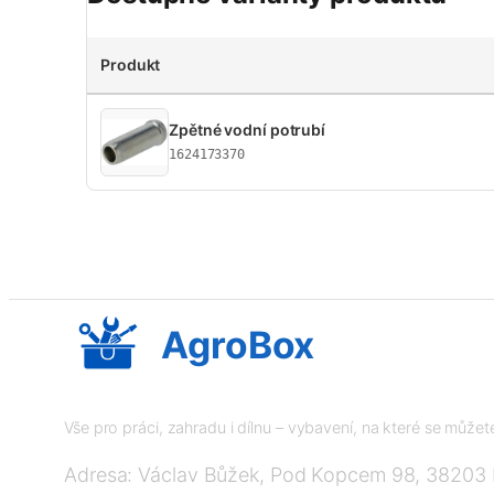
Produkt
Zpětné vodní potrubí
1624173370
AgroBox
Vše pro práci, zahradu i dílnu – vybavení, na které se může
Adresa: Václav Bůžek, Pod Kopcem 98, 38203