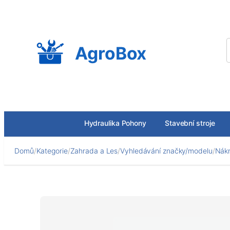
Přeskočit
na
obsah
AgroBox
Hydraulika Pohony
Stavební stroje
Domů
/
Kategorie
/
Zahrada a Les
/
Vyhledávání značky/modelu
/
Nákr