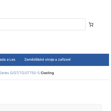
ada a Les
Zemědělské stroje a zařízení
Series G/GT/TG
/
GT750-S
/
Cooling