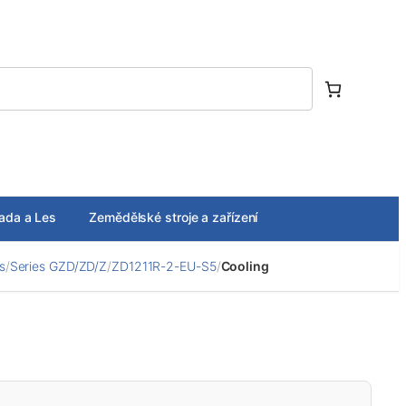
ada a Les
Zemědělské stroje a zařízení
s
/
Series GZD/ZD/Z
/
ZD1211R-2-EU-S5
/
Cooling