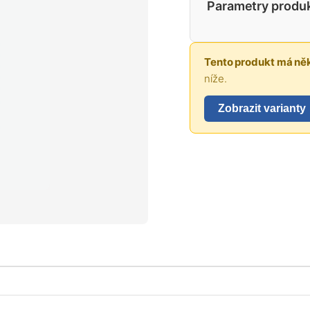
Parametry produ
Tento produkt má něk
níže.
Zobrazit varianty