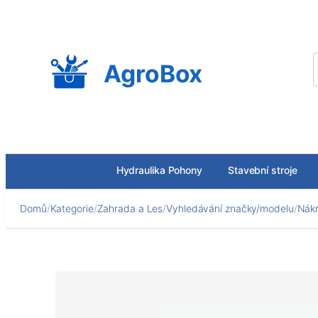
Přeskočit
na
obsah
AgroBox
Hydraulika Pohony
Stavební stroje
Domů
/
Kategorie
/
Zahrada a Les
/
Vyhledávání značky/modelu
/
Nákr