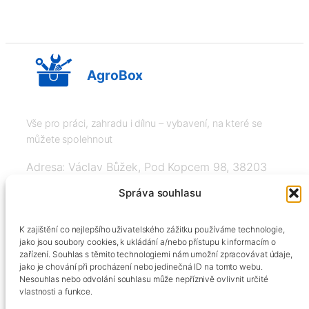
AgroBox
Vše pro práci, zahradu i dílnu – vybavení, na které se
můžete spolehnout
Adresa: Václav Bůžek, Pod Kopcem 98, 38203
Křemže
Správa souhlasu
IČ: 03526976, DIČ: CZ8508151377, Tel:
K zajištění co nejlepšího uživatelského zážitku používáme technologie,
+420606334248, info@agrobox.cz
jako jsou soubory cookies, k ukládání a/nebo přístupu k informacím o
zařízení. Souhlas s těmito technologiemi nám umožní zpracovávat údaje,
jako je chování při procházení nebo jedinečná ID na tomto webu.
Nesouhlas nebo odvolání souhlasu může nepříznivě ovlivnit určité
vlastnosti a funkce.