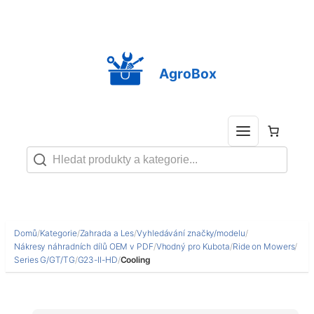
Přeskočit
na
obsah
AgroBox
Domů
/
Kategorie
/
Zahrada a Les
/
Vyhledávání značky/modelu
/
Nákresy náhradních dílů OEM v PDF
/
Vhodný pro Kubota
/
Ride on Mowers
/
Series G/GT/TG
/
G23-II-HD
/
Cooling