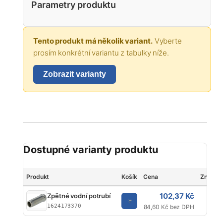
Parametry produktu
Tento produkt má několik variant.
Vyberte
prosím konkrétní variantu z tabulky níže.
Zobrazit varianty
Dostupné varianty produktu
Produkt
Košík
Cena
Značka
102,37 Kč
Zpětné vodní potrubí
Ku
1624173370
84,60 Kč bez DPH