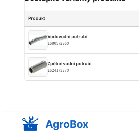
Produkt
Vodovodní potrubí
1680572860
Zpětné vodní potrubí
1624173370
AgroBox