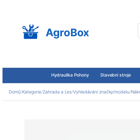
Přeskočit
na
obsah
AgroBox
Hydraulika Pohony
Stavební stroje
Domů
/
Kategorie
/
Zahrada a Les
/
Vyhledávání značky/modelu
/
Nákr