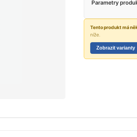
Parametry produ
Tento produkt má něk
níže.
Zobrazit varianty