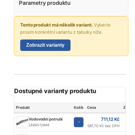
Parametry produktu
Tento produkt má několik variant.
Vyberte
prosím konkrétní variantu z tabulky níže.
Zobrazit varianty
Dostupné varianty produktu
Produkt
Košík
Cena
Značk
711,12 Kč
Vodovodní potrubí
K
1680572860
587,70 Kč bez DPH