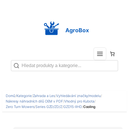
Přeskočit
na
obsah
AgroBox
Domů
/
Kategorie
/
Zahrada a Les
/
Vyhledávání značky/modelu
/
Nákresy náhradních dílů OEM v PDF
/
Vhodný pro Kubota
/
Zero Turn Mowers
/
Series GZD/ZD/Z
/
GZD15-IIHD
/
Cooling