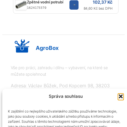
102,37 Kč
Zpětné vodní potrubí
K
1624173370
84,60 Kč bez DPH
AgroBox
Vše pro práci, zahradu i dílnu – vybavení, na které se
můžete spolehnout
Adresa: Václav Bůžek, Pod Kopcem 98, 38203
Křemže
Správa souhlasu
IČ: 03526976, DIČ: CZ8508151377, Tel:
K zajištění co nejlepšího uživatelského zážitku používáme technologie,
+420606334248, info@agrobox.cz
jako jsou soubory cookies, k ukládání a/nebo přístupu k informacím o
zařízení. Souhlas s těmito technologiemi nám umožní zpracovávat údaje,
jako je chování při procházení nebo jedinečná ID na tomto webu.