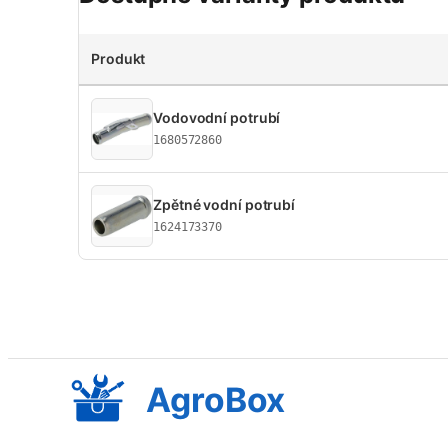
Produkt
Vodovodní potrubí
1680572860
Zpětné vodní potrubí
1624173370
AgroBox