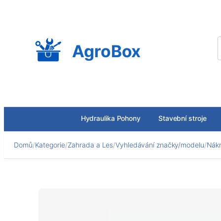
Přeskočit
na
obsah
AgroBox
Hydraulika Pohony
Stavební stroje
Domů
/
Kategorie
/
Zahrada a Les
/
Vyhledávání značky/modelu
/
Nákr