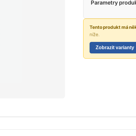
Parametry produ
Tento produkt má něk
níže.
Zobrazit varianty