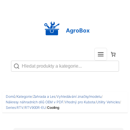
Přeskočit
na
obsah
AgroBox
Domů
/
Kategorie
/
Zahrada a Les
/
Vyhledávání značky/modelu
/
Nákresy náhradních dílů OEM v PDF
/
Vhodný pro Kubota
/
Utility Vehicles
/
Series RTV
/
RTV900R-EU
/
Cooling