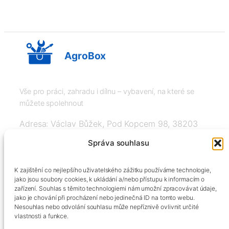
AgroBox
Vše pro práci, zahradu i dílnu – vybavení, na které se
můžete spolehnout
Adresa: Václav Bůžek, Pod Kopcem 98, 38203
Křemže
Správa souhlasu
IČ: 03526976, DIČ: CZ8508151377, Tel:
K zajištění co nejlepšího uživatelského zážitku používáme technologie,
+420606334248, info@agrobox.cz
jako jsou soubory cookies, k ukládání a/nebo přístupu k informacím o
zařízení. Souhlas s těmito technologiemi nám umožní zpracovávat údaje,
jako je chování při procházení nebo jedinečná ID na tomto webu.
Nesouhlas nebo odvolání souhlasu může nepříznivě ovlivnit určité
vlastnosti a funkce.