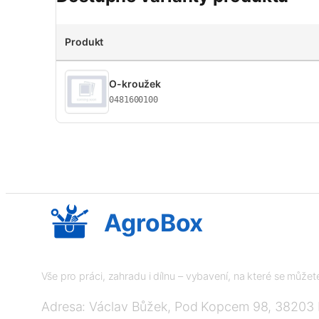
Produkt
O-kroužek
0481600100
AgroBox
Vše pro práci, zahradu i dílnu – vybavení, na které se může
Adresa: Václav Bůžek, Pod Kopcem 98, 38203