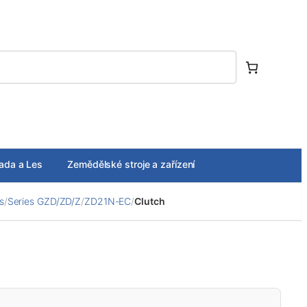
ada a Les
Zemědělské stroje a zařízení
s
/
Series GZD/ZD/Z
/
ZD21N-EC
/
Clutch