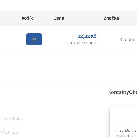
Košík
Cena
Značka
22,32 Kč
Kubota
18,45 Kč bez DPH
Kontakty
Ob
te spolehnout
K zajištění 
 Křemže
cookies, k u