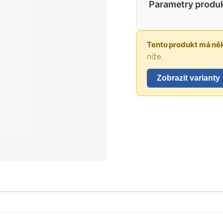
Parametry produ
Tento produkt má něk
níže.
Zobrazit varianty