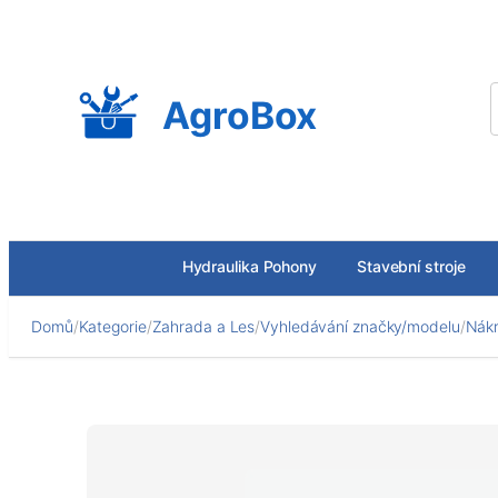
Přeskočit
na
obsah
AgroBox
Hydraulika Pohony
Stavební stroje
Domů
/
Kategorie
/
Zahrada a Les
/
Vyhledávání značky/modelu
/
Nákr