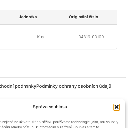
Jednotka
Originální číslo
Kus
04816-00100
chodní podmínky
Podmínky ochrany osobních údajů
Správa souhlasu
co nejlepšího uživatelského zážitku používáme technologie, jako jsou soubory
kládání a/nebo přístupu k informacím o zařízení. Souhlas s těmito