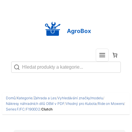
Přeskočit
na
obsah
AgroBox
Domů
/
Kategorie
/
Zahrada a Les
/
Vyhledávání značky/modelu
/
Nákresy náhradních dílů OEM v PDF
/
Vhodný pro Kubota
/
Ride on Mowers
/
Series F/FC
/
F1900D2
/
Clutch