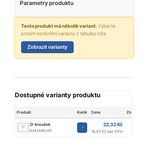
Parametry produktu
Tento produkt má několik variant.
Vyberte
prosím konkrétní variantu z tabulky níže.
Zobrazit varianty
Dostupné varianty produktu
Produkt
Košík
Cena
Značka
22,32 Kč
O-kroužek
Ku
0481600100
18,45 Kč bez DPH