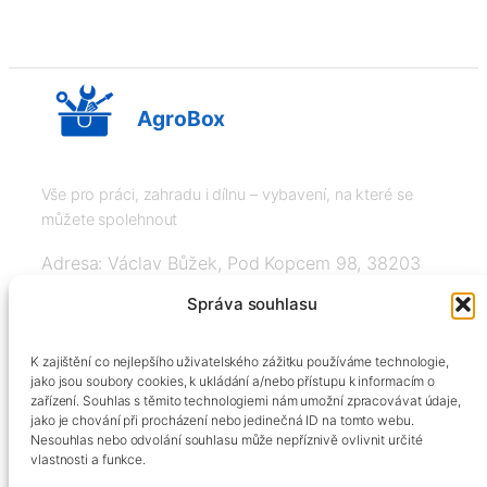
AgroBox
Vše pro práci, zahradu i dílnu – vybavení, na které se
můžete spolehnout
Adresa: Václav Bůžek, Pod Kopcem 98, 38203
Křemže
Správa souhlasu
IČ: 03526976, DIČ: CZ8508151377, Tel:
K zajištění co nejlepšího uživatelského zážitku používáme technologie,
+420606334248, info@agrobox.cz
jako jsou soubory cookies, k ukládání a/nebo přístupu k informacím o
zařízení. Souhlas s těmito technologiemi nám umožní zpracovávat údaje,
jako je chování při procházení nebo jedinečná ID na tomto webu.
Nesouhlas nebo odvolání souhlasu může nepříznivě ovlivnit určité
vlastnosti a funkce.