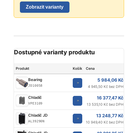
Zobrazit varianty
Dostupné varianty produktu
Produkt
Košík
Cena
Je
5 984,06 Kč
Bearing
JD10058
4 945,50 Kč bez DPH
16 377,47 Kč
Chladič
VPE3109
13 535,10 Kč bez DPH
13 248,77 Kč
Chladič JD
AL39290N
10 949,40 Kč bez DPH