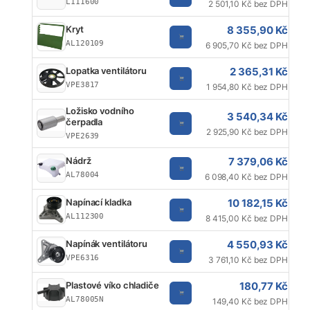
L111600
2 501,10 Kč bez DPH
8 355,90 Kč
Kryt
AL120109
6 905,70 Kč bez DPH
2 365,31 Kč
Lopatka ventilátoru
VPE3817
1 954,80 Kč bez DPH
Ložisko vodního
3 540,34 Kč
čerpadla
2 925,90 Kč bez DPH
VPE2639
7 379,06 Kč
Nádrž
AL78004
6 098,40 Kč bez DPH
10 182,15 Kč
Napínací kladka
AL112300
8 415,00 Kč bez DPH
4 550,93 Kč
Napínák ventilátoru
VPE6316
3 761,10 Kč bez DPH
180,77 Kč
Plastové víko chladiče
AL78005N
149,40 Kč bez DPH