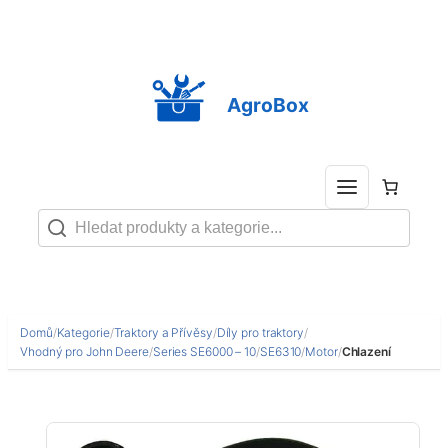
Přeskočit
na
obsah
AgroBox
Domů
/
Kategorie
/
Traktory a Přívěsy
/
Díly pro traktory
/
Vhodný pro John Deere
/
Series SE6000 – 10
/
SE6310
/
Motor
/
Chlazení