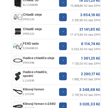
19 201,25 Kč
Chladič JD
AL116668N
15 868,80 Kč bez DPH
3 954,16 Kč
Chladič oleje
VPD5225
3 267,90 Kč bez DPH
21 141,85 Kč
Chladič oleje
VPD5221
17 472,60 Kč bez DPH
6 114,74 Kč
FEAD sada
529400010
5 053,50 Kč bez DPH
1 361,25 Kč
Hadice chladiče oleje
VPE4396
1 125,00 Kč bez DPH
Hadice chladiče,
2 290,17 Kč
spodní
1 892,70 Kč bez DPH
L114595
3 348,68 Kč
Klínový řemen
L153281
2 767,50 Kč bez DPH
3 026,33 Kč
Klínový řemen l=2460