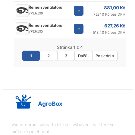
881,00 Kč
Řemen ventilátoru
VPE6199
728,10 Kč bez DPH
627,26 Kč
Řemen ventilátoru
VPE6195
518,40 Kč bez DPH
Stránka 1 z 4
1
2
3
Další ›
Poslední »
AgroBox
Vše pro práci, zahradu i dílnu – vybavení, na které se
můžete spolehnout