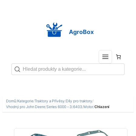
Přeskočit
na
obsah
AgroBox
Domů
/
Kategorie
/
Traktory a Přívěsy
/
Díly pro traktory
/
Vhodný pro John Deere
/
Series 6000 – 3
/
6403
/
Motor
/
Chlazení