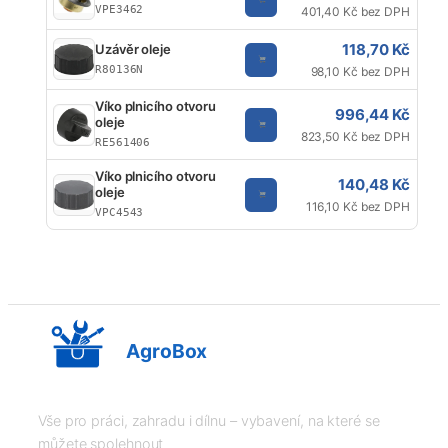
VPE3462
401,40 Kč bez DPH
118,70 Kč
Uzávěr oleje
R80136N
98,10 Kč bez DPH
Víko plnicího otvoru
996,44 Kč
oleje
823,50 Kč bez DPH
RE561406
Víko plnicího otvoru
140,48 Kč
oleje
116,10 Kč bez DPH
VPC4543
AgroBox
Vše pro práci, zahradu i dílnu – vybavení, na které se
můžete spolehnout