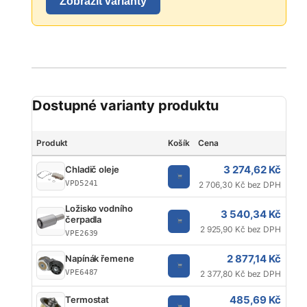
Zobrazit varianty
Dostupné varianty produktu
Produkt
Košík
Cena
Jed
3 274,62 Kč
Chladič oleje
VPD5241
2 706,30 Kč bez DPH
Ložisko vodního
3 540,34 Kč
čerpadla
2 925,90 Kč bez DPH
VPE2639
2 877,14 Kč
Napínák řemene
VPE6487
2 377,80 Kč bez DPH
485,69 Kč
Termostat