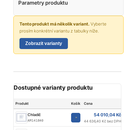
Parametry produktu
Tento produkt má několik variant.
Vyberte
prosím konkrétní variantu z tabulky níže.
Zobrazit varianty
Dostupné varianty produktu
Produkt
Košík
Cena
Zn
54 010,04 Kč
Chladič
AM141840
44 636,40 Kč bez DPH