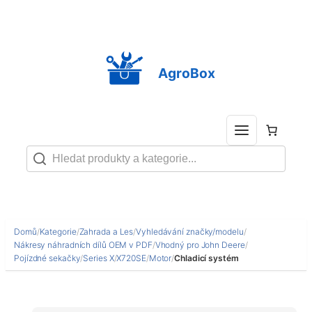
Přeskočit
na
obsah
AgroBox
Domů
/
Kategorie
/
Zahrada a Les
/
Vyhledávání značky/modelu
/
Nákresy náhradních dílů OEM v PDF
/
Vhodný pro John Deere
/
Pojízdné sekačky
/
Series X
/
X720SE
/
Motor
/
Chladicí systém