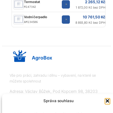
2 265,12 Kč
Termostat
M147342
1 872,00 Kč bez DPH
10 761,50 Kč
Vodní čerpadlo
AM134586
8 893,80 Kč bez DPH
AgroBox
Vše pro práci, zahradu i dílnu – vybavení, na které se
můžete spolehnout
Adresa: Václav Bůžek, Pod Kopcem 98, 38203
Křemže
Správa souhlasu
IČ: 03526976, DIČ: CZ8508151377, Tel: