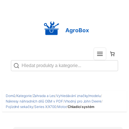
Přeskočit
na
obsah
AgroBox
Domů
/
Kategorie
/
Zahrada a Les
/
Vyhledávání značky/modelu
/
Nákresy náhradních dílů OEM v PDF
/
Vhodný pro John Deere
/
Pojízdné sekačky
/
Series X
/
X700
/
Motor
/
Chladicí systém