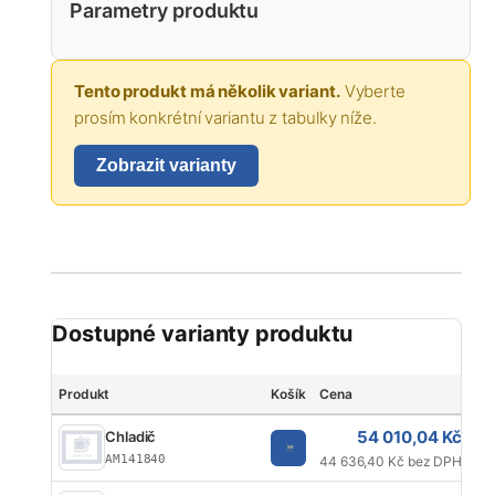
Parametry produktu
Tento produkt má několik variant.
Vyberte
prosím konkrétní variantu z tabulky níže.
Zobrazit varianty
Dostupné varianty produktu
Produkt
Košík
Cena
Zn
54 010,04 Kč
Chladič
AM141840
44 636,40 Kč bez DPH