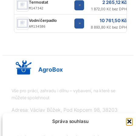
2 265,12 Kč
Termostat
M147342
1 872,00 Kč bez DPH
10 761,50 Kč
Vodní čerpadlo
AM134586
8 893,80 Kč bez DPH
AgroBox
Vše pro práci, zahradu i dílnu – vybavení, na které se
můžete spolehnout
Adresa: Václav Bůžek, Pod Kopcem 98, 38203
Křemže
Správa souhlasu
IČ: 03526976, DIČ: CZ8508151377, Tel: