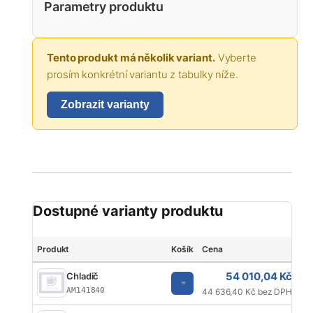
Parametry produktu
Tento produkt má několik variant.
Vyberte
prosím konkrétní variantu z tabulky níže.
Zobrazit varianty
Dostupné varianty produktu
Produkt
Košík
Cena
Zn
54 010,04 Kč
Chladič
AM141840
44 636,40 Kč bez DPH