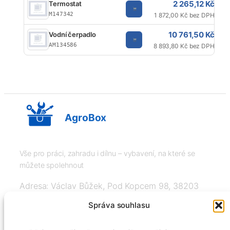
2 265,12 Kč
Termostat
M147342
1 872,00 Kč bez DPH
10 761,50 Kč
Vodní čerpadlo
AM134586
8 893,80 Kč bez DPH
AgroBox
Vše pro práci, zahradu i dílnu – vybavení, na které se
můžete spolehnout
Adresa: Václav Bůžek, Pod Kopcem 98, 38203
Křemže
Správa souhlasu
IČ: 03526976, DIČ: CZ8508151377, Tel: