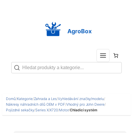
Přeskočit
na
obsah
AgroBox
Domů
/
Kategorie
/
Zahrada a Les
/
Vyhledávání značky/modelu
/
Nákresy náhradních dílů OEM v PDF
/
Vhodný pro John Deere
/
Pojízdné sekačky
/
Series X
/
X720
/
Motor
/
Chladicí systém