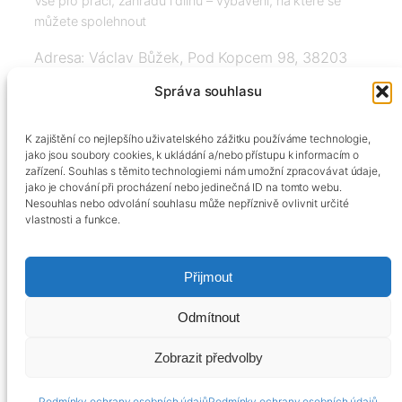
Vše pro práci, zahradu i dílnu – vybavení, na které se
můžete spolehnout
Adresa: Václav Bůžek, Pod Kopcem 98, 38203
Křemže
Správa souhlasu
IČ: 03526976, DIČ: CZ8508151377, Tel:
K zajištění co nejlepšího uživatelského zážitku používáme technologie,
+420606334248, info@agrobox.cz
jako jsou soubory cookies, k ukládání a/nebo přístupu k informacím o
zařízení. Souhlas s těmito technologiemi nám umožní zpracovávat údaje,
jako je chování při procházení nebo jedinečná ID na tomto webu.
Nesouhlas nebo odvolání souhlasu může nepříznivě ovlivnit určité
vlastnosti a funkce.
Přijmout
Kontakty
Obchodní podmínky
Podmínky ochrany osobních údajů
Odmítnout
Zobrazit předvolby
Podmínky ochrany osobních údajů
Podmínky ochrany osobních údajů