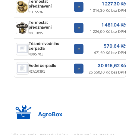
Termostat
1 227,30 Kč
předžhavení
1 014,30 Kč bez DPH
CH15536
Termostat
1 481,04 Kč
předžhavení
1 224,00 Kč bez DPH
M811895
Těsnění vodního
570,64 Kč
čerpadla
471,60 Kč bez DPH
M805701
30 915,62 Kč
Vodní čerpadlo
MIA10391
25 550,10 Kč bez DPH
AgroBox