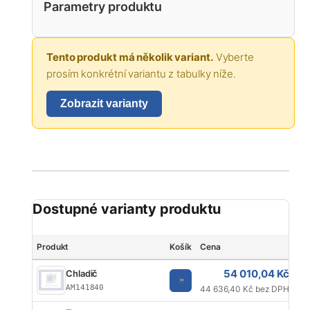
Parametry produktu
Tento produkt má několik variant.
Vyberte
prosím konkrétní variantu z tabulky níže.
Zobrazit varianty
Dostupné varianty produktu
Produkt
Košík
Cena
Je
54 010,04 Kč
Chladič
AM141840
44 636,40 Kč bez DPH