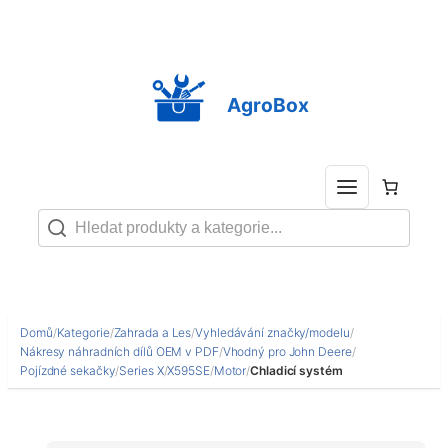
Přeskočit
na
obsah
AgroBox
Domů
/
Kategorie
/
Zahrada a Les
/
Vyhledávání značky/modelu
/
Nákresy náhradních dílů OEM v PDF
/
Vhodný pro John Deere
/
Pojízdné sekačky
/
Series X
/
X595SE
/
Motor
/
Chladicí systém