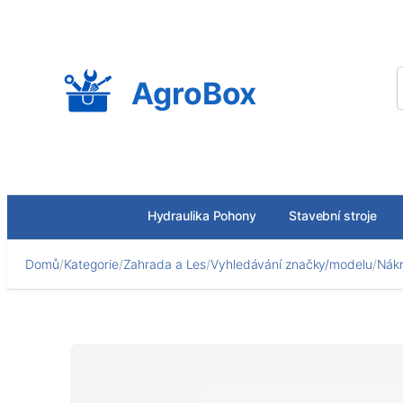
Přeskočit
na
obsah
AgroBox
Hydraulika Pohony
Stavební stroje
Domů
/
Kategorie
/
Zahrada a Les
/
Vyhledávání značky/modelu
/
Nákr