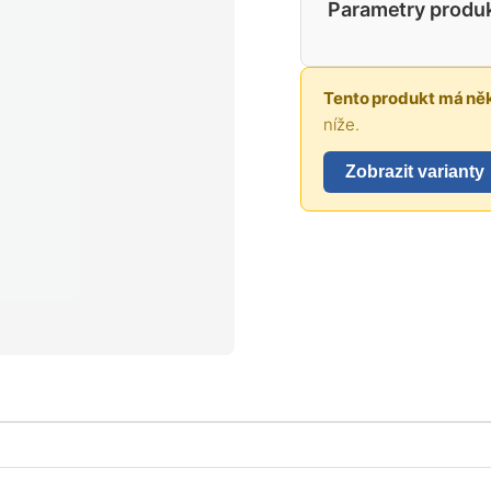
Parametry produ
Tento produkt má něk
níže.
Zobrazit varianty