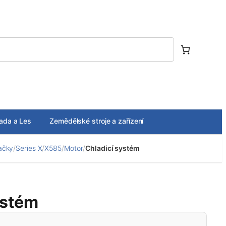
ada a Les
Zemědělské stroje a zařízení
ačky
/
Series X
/
X585
/
Motor
/
Chladicí systém
ystém