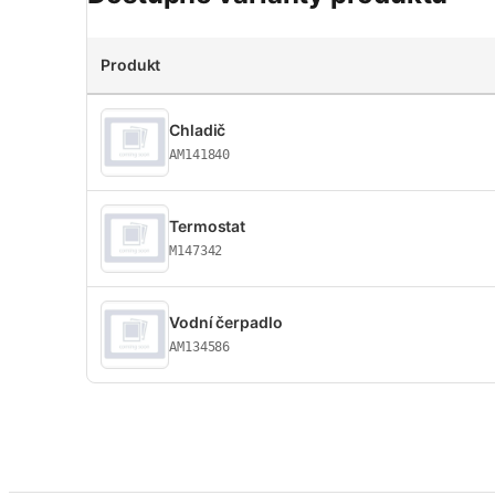
Produkt
Chladič
AM141840
Termostat
M147342
Vodní čerpadlo
AM134586