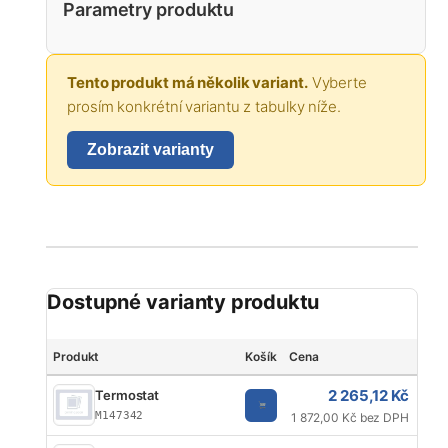
Parametry produktu
Tento produkt má několik variant.
Vyberte
prosím konkrétní variantu z tabulky níže.
Zobrazit varianty
Dostupné varianty produktu
Produkt
Košík
Cena
Zna
2 265,12 Kč
Termostat
J
M147342
1 872,00 Kč bez DPH