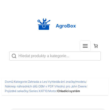
Přeskočit
na
obsah
AgroBox
Domů
/
Kategorie
/
Zahrada a Les
/
Vyhledávání značky/modelu
/
Nákresy náhradních dílů OEM v PDF
/
Vhodný pro John Deere
/
Pojízdné sekačky
/
Series X
/
X710
/
Motor
/
Chladicí systém