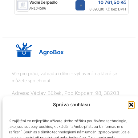
10 761,50 Kč
Vodní čerpadlo
J
AM134586
8 893,80 Kč bez DPH
AgroBox
Vše pro práci, zahradu i dílnu – vybavení, na které se
můžete spolehnout
Adresa: Václav Bůžek, Pod Kopcem 98, 38203
Křemže
Správa souhlasu
IČ: 03526976, DIČ: CZ8508151377, Tel:
K zajištění co nejlepšího uživatelského zážitku používáme technologie,
+420606334248, info@agrobox.cz
jako jsou soubory cookies, k ukládání a/nebo přístupu k informacím o
zařízení. Souhlas s těmito technologiemi nám umožní zpracovávat údaje,
jako je chování při procházení nebo jedinečná ID na tomto webu.