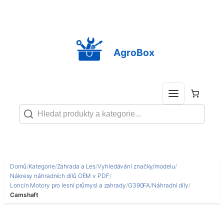
Přeskočit
na
obsah
AgroBox
Domů
/
Kategorie
/
Zahrada a Les
/
Vyhledávání značky/modelu
/
Nákresy náhradních dílů OEM v PDF
/
Loncin Motory pro lesní průmysl a zahrady
/
G390FA
/
Náhradní díly
/
Camshaft