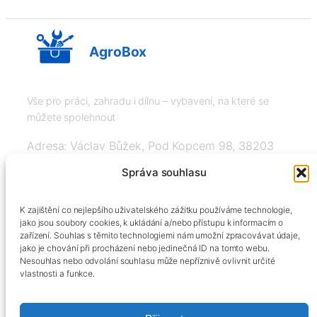
AgroBox
Vše pro práci, zahradu i dílnu – vybavení, na které se
můžete spolehnout
Adresa: Václav Bůžek, Pod Kopcem 98, 38203
Křemže
Správa souhlasu
IČ: 03526976, DIČ: CZ8508151377, Tel:
K zajištění co nejlepšího uživatelského zážitku používáme technologie,
+420606334248, info@agrobox.cz
jako jsou soubory cookies, k ukládání a/nebo přístupu k informacím o
zařízení. Souhlas s těmito technologiemi nám umožní zpracovávat údaje,
jako je chování při procházení nebo jedinečná ID na tomto webu.
Nesouhlas nebo odvolání souhlasu může nepříznivě ovlivnit určité
vlastnosti a funkce.