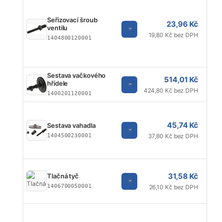
Seřizovací šroub
23,96 Kč
ventilu
19,80 Kč bez DPH
1404800120001
Sestava vačkového
514,01 Kč
hřídele
424,80 Kč bez DPH
1400201120001
45,74 Kč
Sestava vahadla
1404500230001
37,80 Kč bez DPH
31,58 Kč
Tlačná tyč
1406700050001
26,10 Kč bez DPH