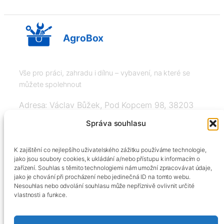
AgroBox
Vše pro práci, zahradu i dílnu – vybavení, na které se
můžete spolehnout
Adresa: Václav Bůžek, Pod Kopcem 98, 38203
Křemže
Správa souhlasu
IČ: 03526976, DIČ: CZ8508151377, Tel:
K zajištění co nejlepšího uživatelského zážitku používáme technologie,
+420606334248, info@agrobox.cz
jako jsou soubory cookies, k ukládání a/nebo přístupu k informacím o
zařízení. Souhlas s těmito technologiemi nám umožní zpracovávat údaje,
jako je chování při procházení nebo jedinečná ID na tomto webu.
Nesouhlas nebo odvolání souhlasu může nepříznivě ovlivnit určité
vlastnosti a funkce.