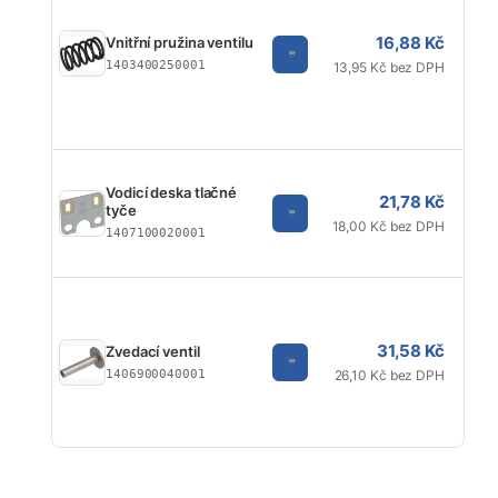
16,88 Kč
Vnitřní pružina ventilu
1403400250001
13,95 Kč bez DPH
Vodicí deska tlačné
21,78 Kč
tyče
18,00 Kč bez DPH
1407100020001
31,58 Kč
Zvedací ventil
1406900040001
26,10 Kč bez DPH