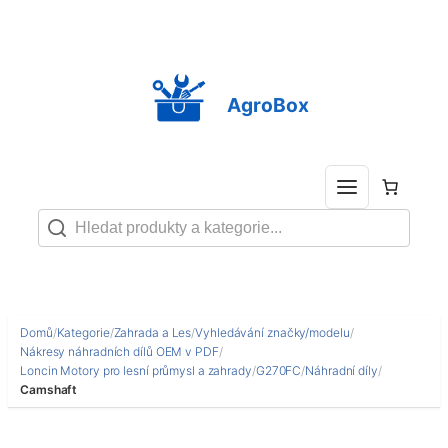
Přeskočit
na
obsah
AgroBox
Domů
/
Kategorie
/
Zahrada a Les
/
Vyhledávání značky/modelu
/
Nákresy náhradních dílů OEM v PDF
/
Loncin Motory pro lesní průmysl a zahrady
/
G270FC
/
Náhradní díly
/
Camshaft