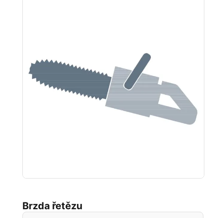
Brzda řetězu