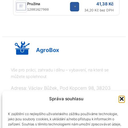
41,38 Kč
Pružina
12081627900
34,20 Kč bez DPH
AgroBox
Vše pro práci, zahradu i dílnu – vybavení, na které se
můžete spolehnout
Adresa: Václav Bůžek, Pod Kopcem 98, 38203
Křemže
Správa souhlasu
IČ: 03526976, DIČ: CZ8508151377, Tel:
K zajištění co nejlepšího uživatelského zážitku používáme technologie,
+420606334248, info@agrobox.cz
jako jsou soubory cookies, k ukládání a/nebo přístupu k informacím o
zařízení. Souhlas s těmito technologiemi nám umožní zpracovávat údaje,