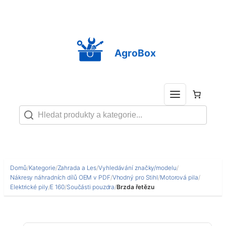
Přeskočit
na
obsah
AgroBox
Domů
/
Kategorie
/
Zahrada a Les
/
Vyhledávání značky/modelu
/
Nákresy náhradních dílů OEM v PDF
/
Vhodný pro Stihl
/
Motorová pila
/
Elektrické pily
/
E 160
/
Součásti pouzdra
/
Brzda řetězu