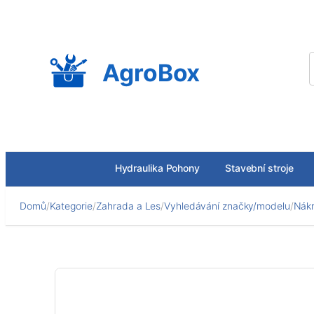
Přeskočit
na
obsah
AgroBox
Hydraulika Pohony
Stavební stroje
Domů
/
Kategorie
/
Zahrada a Les
/
Vyhledávání značky/modelu
/
Nákr