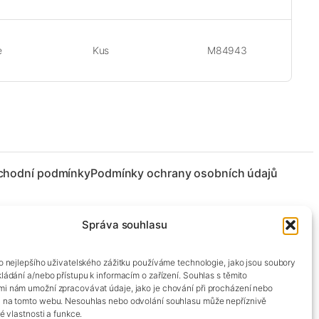
e
Kus
M84943
chodní podmínky
Podmínky ochrany osobních údajů
Správa souhlasu
co nejlepšího uživatelského zážitku používáme technologie, jako jsou soubory
kládání a/nebo přístupu k informacím o zařízení. Souhlas s těmito
mi nám umožní zpracovávat údaje, jako je chování při procházení nebo
D na tomto webu. Nesouhlas nebo odvolání souhlasu může nepříznivě
té vlastnosti a funkce.