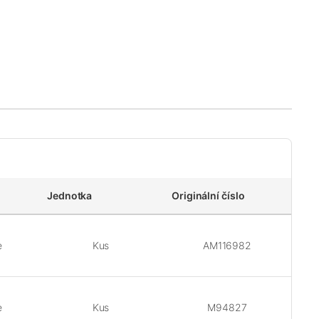
Jednotka
Originální číslo
e
Kus
AM116982
e
Kus
M94827