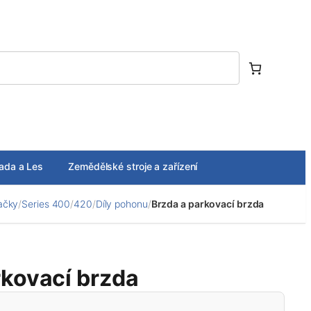
ada a Les
Zemědělské stroje a zařízení
ačky
/
Series 400
/
420
/
Díly pohonu
/
Brzda a parkovací brzda
rkovací brzda