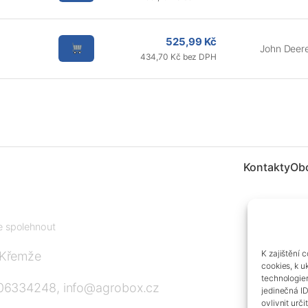
525,99 Kč
John Deer
434,70 Kč bez DPH
Kontakty
Ob
te spolehnout
K zajištění 
 Křemže
cookies, k u
technologie
606334248, info@agrobox.cz
jedinečná I
ovlivnit urči