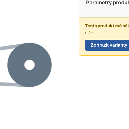
Parametry produ
Tento produkt má něk
níže.
Zobrazit varianty