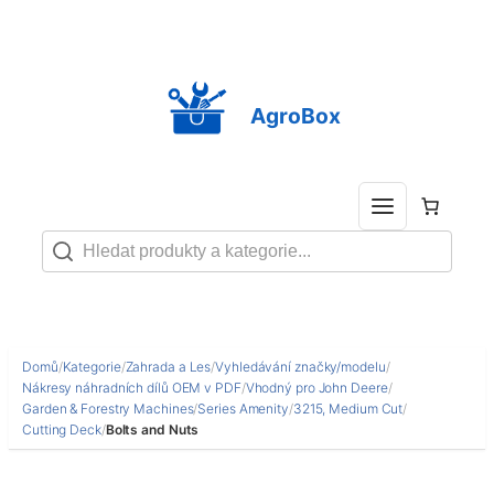
Přeskočit
na
obsah
AgroBox
Domů
/
Kategorie
/
Zahrada a Les
/
Vyhledávání značky/modelu
/
Nákresy náhradních dílů OEM v PDF
/
Vhodný pro John Deere
/
Garden & Forestry Machines
/
Series Amenity
/
3215, Medium Cut
/
Cutting Deck
/
Bolts and Nuts