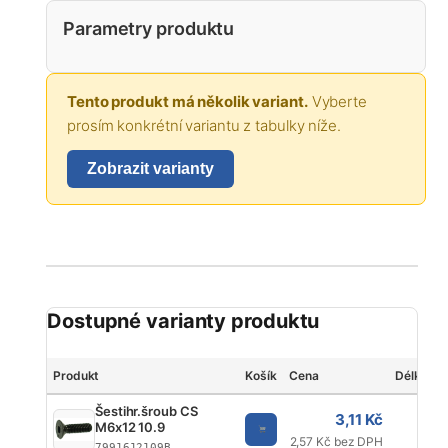
Parametry produktu
Tento produkt má několik variant.
Vyberte
prosím konkrétní variantu z tabulky níže.
Zobrazit varianty
Dostupné varianty produktu
Produkt
Košík
Cena
Délka
Šestihr.šroub CS
3,11 Kč
M6x12 10.9
12
2,57 Kč bez DPH
7991612109B