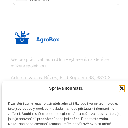
AgroBox
Vše pro práci, zahradu i dílnu – vybavení, na které se
můžete spolehnout
Adresa: Václav Bůžek, Pod Kopcem 98, 38203
Křemže
Správa souhlasu
IČ: 03526976, DIČ: CZ8508151377, Tel:
K zajištění co nejlepšího uživatelského zážitku používáme technologie,
+420606334248, info@agrobox.cz
jako jsou soubory cookies, k ukládání a/nebo přístupu k informacím o
zařízení. Souhlas s těmito technologiemi nám umožní zpracovávat údaje,
jako je chování při procházení nebo jedinečná ID na tomto webu.
Nesouhlas nebo odvolání souhlasu může nepříznivě ovlivnit určité