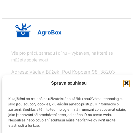
AgroBox
Vše pro práci, zahradu i dílnu – vybavení, na které se
můžete spolehnout
Adresa: Václav Bůžek, Pod Kopcem 98, 38203
Křemže
Správa souhlasu
IČ: 03526976, DIČ: CZ8508151377, Tel:
K zajištění co nejlepšího uživatelského zážitku používáme technologie,
+420606334248, info@agrobox.cz
jako jsou soubory cookies, k ukládání a/nebo přístupu k informacím o
zařízení. Souhlas s těmito technologiemi nám umožní zpracovávat údaje,
jako je chování při procházení nebo jedinečná ID na tomto webu.
Nesouhlas nebo odvolání souhlasu může nepříznivě ovlivnit určité
vlastnosti a funkce.