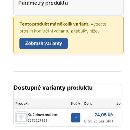
Parametry produktu
Tento produkt má několik variant.
Vyberte
prosím konkrétní variantu z tabulky níže.
Zobrazit varianty
Dostupné varianty produktu
Produkt
Košík
Cena
Jednot
74,05 Kč
Kuželová matice
K
6602117120
61,20 Kč bez DPH