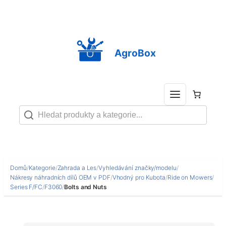
Přeskočit
na
obsah
AgroBox
Domů
/
Kategorie
/
Zahrada a Les
/
Vyhledávání značky/modelu
/
Nákresy náhradních dílů OEM v PDF
/
Vhodný pro Kubota
/
Ride on Mowers
/
Series F/FC
/
F3060
/
Bolts and Nuts