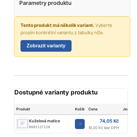
Parametry produktu
Tento produkt má několik variant.
Vyberte
prosím konkrétní variantu z tabulky níže.
Zobrazit varianty
Dostupné varianty produktu
Produkt
Košík
Cena
Jednot
74,05 Kč
Kuželová matice
K
6602117120
61,20 Kč bez DPH