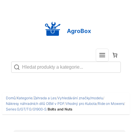
Přeskočit
na
obsah
AgroBox
Domů
/
Kategorie
/
Zahrada a Les
/
Vyhledávání značky/modelu
/
Nákresy náhradních dílů OEM v PDF
/
Vhodný pro Kubota
/
Ride on Mowers
/
Series G/GT/TG
/
G1900-S
/
Bolts and Nuts