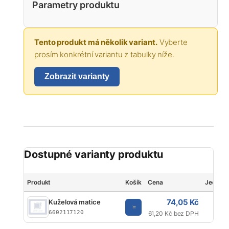
Parametry produktu
Tento produkt má několik variant.
Vyberte
prosím konkrétní variantu z tabulky níže.
Zobrazit varianty
Dostupné varianty produktu
Produkt
Košík
Cena
Jednot
74,05 Kč
Kuželová matice
K
6602117120
61,20 Kč bez DPH