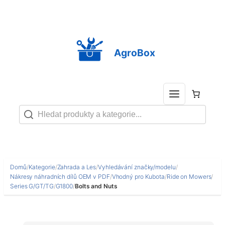
Přeskočit
na
obsah
AgroBox
Domů
/
Kategorie
/
Zahrada a Les
/
Vyhledávání značky/modelu
/
Nákresy náhradních dílů OEM v PDF
/
Vhodný pro Kubota
/
Ride on Mowers
/
Series G/GT/TG
/
G1800
/
Bolts and Nuts