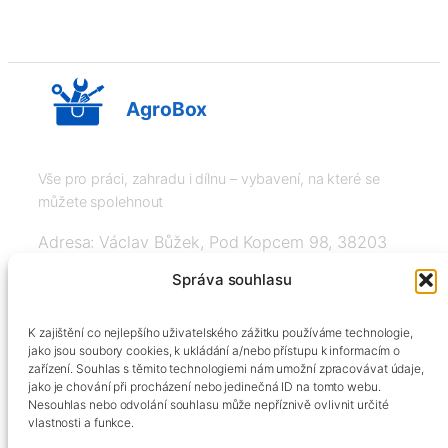
AgroBox
Vše pro práci, zahradu i dílnu – vybavení, na které se
můžete spolehnout
Adresa: Václav Bůžek, Pod Kopcem 98, 38203
Křemže
Správa souhlasu
IČ: 03526976, DIČ: CZ8508151377, Tel:
K zajištění co nejlepšího uživatelského zážitku používáme technologie,
+420606334248, info@agrobox.cz
jako jsou soubory cookies, k ukládání a/nebo přístupu k informacím o
zařízení. Souhlas s těmito technologiemi nám umožní zpracovávat údaje,
jako je chování při procházení nebo jedinečná ID na tomto webu.
Nesouhlas nebo odvolání souhlasu může nepříznivě ovlivnit určité
vlastnosti a funkce.