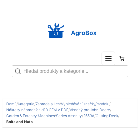
Přeskočit
na
obsah
AgroBox
Domů
/
Kategorie
/
Zahrada a Les
/
Vyhledávání značky/modelu
/
Nákresy náhradních dílů OEM v PDF
/
Vhodný pro John Deere
/
Garden & Forestry Machines
/
Series Amenity
/
2653A
/
Cutting Deck
/
Bolts and Nuts