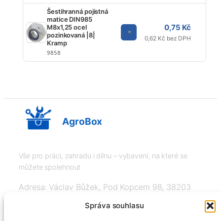
Šestihranná pojistná
matice DIN985
0,75 Kč
M8x1,25 ocel
K
pozinkovaná |8|
0,62 Kč bez DPH
Kramp
9858
AgroBox
Vše pro práci, zahradu i dílnu – vybavení, na které se
můžete spolehnout
Adresa: Václav Bůžek, Pod Kopcem 98, 38203
Křemže
Správa souhlasu
IČ: 03526976, DIČ: CZ8508151377, Tel: