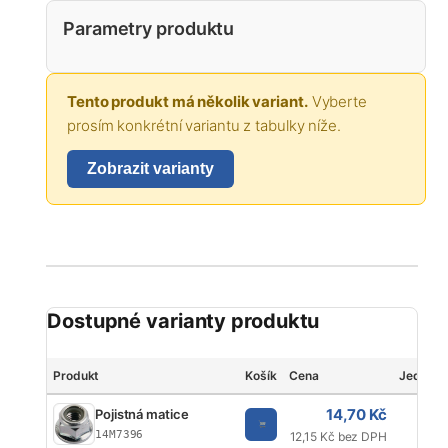
Parametry produktu
Tento produkt má několik variant.
Vyberte
prosím konkrétní variantu z tabulky níže.
Zobrazit varianty
Dostupné varianty produktu
Produkt
Košík
Cena
Jednotk
14,70 Kč
Pojistná matice
K
14M7396
12,15 Kč bez DPH